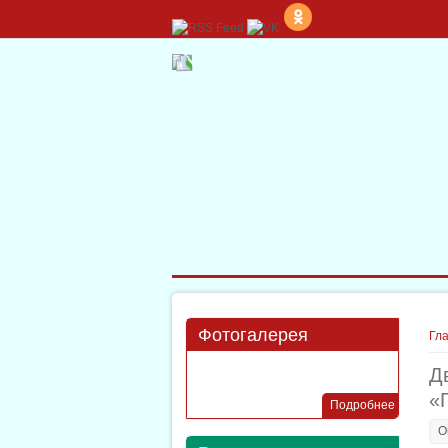
Фотогалерея
Вы 
Гл
Д
«
Подробнее
О