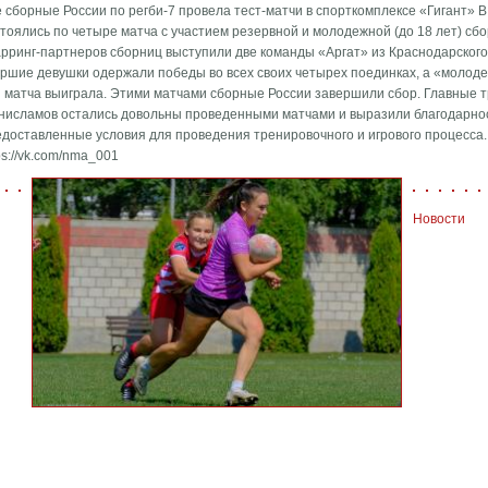
 сборные России по регби-7 провела тест-матчи в спорткомплексе «Гигант» 
тоялись по четыре матча с участием резервной и молодежной (до 18 лет) сбо
арринг-партнеров сборниц выступили две команды «Аргат» из Краснодарского
аршие девушки одержали победы во всех своих четырех поединках, а «молоде
и матча выиграла. Этими матчами сборные России завершили сбор. Главные 
нисламов остались довольны проведенными матчами и выразили благодарнос
едоставленные условия для проведения тренировочного и игрового процесса.
ps://vk.com/nma_001
Новости