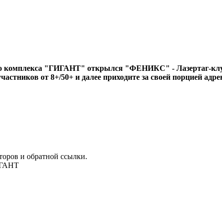
го комплекса "ГИГАНТ" открылся "ФЕНИКС" - Лазертаг-клу
участников от 8+/50+ и далее приходите за своей порцией ад
торов и обратной ссылки.
ИГАНТ