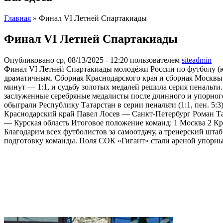
Главная
» Финал VI Летней Спартакиады
Финал VI Летней Спартакиады
Опубликовано ср, 08/13/2025 - 12:20 пользователем
siteadmin
Финал VI Летней Спартакиады молодёжи России по футболу (ю
драматичным. Сборная Краснодарского края и сборная Москвы
минут — 1:1, и судьбу золотых медалей решила серия пенальт
заслуженные серебряные медалисты после длинного и упорного
обыграли Республику Татарстан в серии пенальти (1:1, пен. 
Краснодарский край Павел Лосев — Санкт-Петербург Роман Т
— Курская область Итоговое положение команд: 1 Москва 2 Кра
Благодарим всех футболистов за самоотдачу, а тренерский ш
подготовку команды. Поля СОК «Гигант» стали ареной упорны