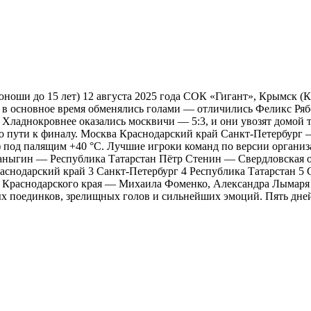
ноши до 15 лет) 12 августа 2025 года СОК «Гигант», Крымск (
 в основное время обменялись голами — отличились Феликс Ряб
и. Хладнокровнее оказались москвичи — 5:3, и они увозят домо
 пути к финалу. Москва Краснодарский край Санкт-Петербург —
5:3) под палящим +40 °C. Лучшие игроки команд по версии орг
аныгин — Республика Татарстан Пётр Стенин — Свердловская о
снодарский край 3 Санкт-Петербург 4 Республика Татарстан 5 С
таб Краснодарского края — Михаила Фоменко, Александра Лымар
х поединков, зрелищных голов и сильнейших эмоций. Пять дне