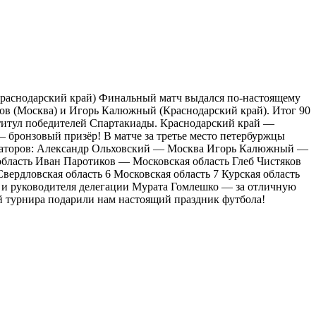
Краснодарский край) Финальный матч выдался по-настоящему
ов (Москва) и Игорь Калюжный (Краснодарский край). Итог 90
й титул победителей Спартакиады. Краснодарский край —
 бронзовый призёр! В матче за третье место петербуржцы
анизаторов: Александр Ольховский — Москва Игорь Калюжный —
бласть Иван Паротиков — Московская область Глеб Чистяков
вердловская область 6 Московская область 7 Курская область
я и руководителя делегации Мурата Гомлешко — за отличную
й турнира подарили нам настоящий праздник футбола!