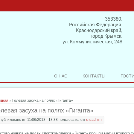
353380,
Российская Федерация,
Краснодарский край,
город Крымск,
ул. Коммунистическая, 248
О НАС
КОНТАКТЫ
ГОСТ
здесь
авная
» Голевая засуха на полях «Гиганта»
олевая засуха на полях «Гиганта»
публиковано вт, 11/06/2018 - 18:38 пользователем
siteadmin
стого ноября на полях спорткомплекса «Гигант» прошли матчи второго 