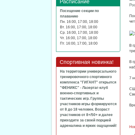
Расписание
Ро
Посещение секции по
Пос
плаванию
че
Пн. 16:00, 17:00, 18:00
Вт. 16:00, 17:00, 18:00
Ср. 16:00, 17:00, 18:00
Чт. 16:00, 17:00, 18:00
Пт. 16:00, 17:00, 18:00
В 
тре
Спортивная новинка!
В 
на
На территории универсального
тренировочного спортивного
7 н
комплекса "ГИГАНТ" открылся
"ФЕНИКС" - Лазертаг-клуб
СШ
военно-спортивных и
Св
тактических игр. Группы
участников игры формируются
Вр
от 8 до 18 человек. Возраст
участников от 8+/50+ и далее
приходите за своей порцией
адреналина и ярких ощущений!
Но