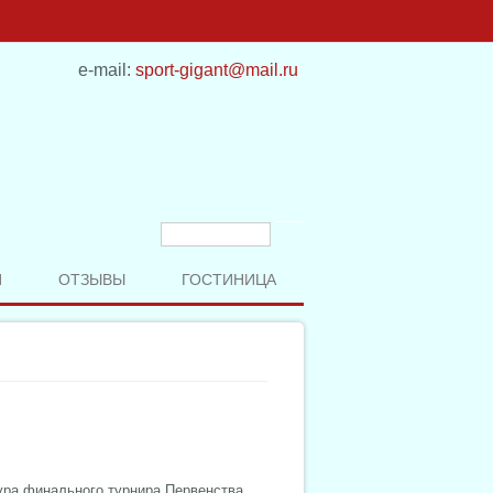
e-mail:
sport-gigant@mail.ru
Форма поиска
Поиск
И
ОТЗЫВЫ
ГОСТИНИЦА
тура финального турнира Первенства