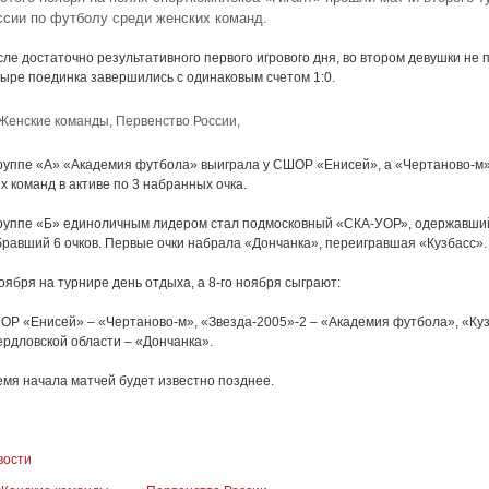
ссии по футболу среди женских команд.
ле достаточно результативного первого игрового дня, во втором девушки не
тыре поединка завершились с одинаковым счетом 1:0.
группе «А» «Академия футбола» выиграла у СШОР «Енисей», а «Чертаново-м» 
х команд в активе по 3 набранных очка.
группе «Б» единоличным лидером стал подмосковный «СКА-УОР», одержавший
бравший 6 очков. Первые очки набрала «Дончанка», переигравшая «Кузбасс».
оября на турнире день отдыха, а 8-го ноября сыграют:
ОР «Енисей» – «Чертаново-м», «Звезда-2005»-2 – «Академия футбола», «Куз
ердловской области – «Дончанка».
емя начала матчей будет известно позднее.
вости