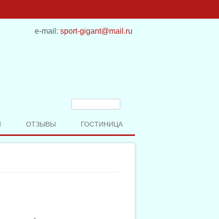
e-mail:
sport-gigant@mail.ru
Форма поиска
Поиск
И
ОТЗЫВЫ
ГОСТИНИЦА