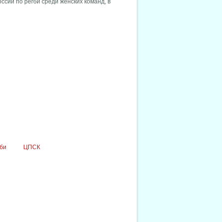
ссии по регби среди женских команд, в
гби
ЦПСК