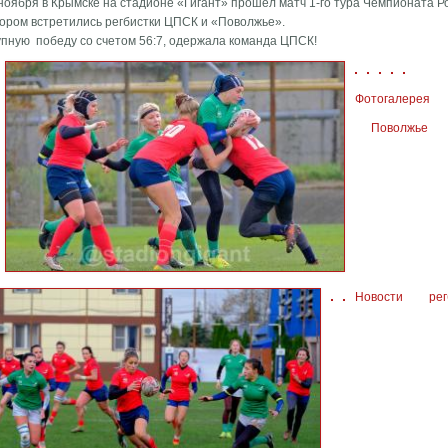
ноября в Крымске на стадионе «Гигант» прошел матч 1-го тура Чемпионата Ро
тором встретились регбистки ЦПСК и «Поволжье».
упную победу со счетом 56:7, одержала команда ЦПСК!
Фотогалерея
Поволжье
Новости
ре