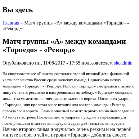
Вы здесь
Главная
» Матч группы «А» между командами «Торпедо» -
«Рекорд»
Матч группы «А» между командами
«Торпедо» - «Рекорд»
Опубликовано пн, 11/06/2017 - 17:55 пользователем
siteadmin
На спорткомплексе «Гигант» состоялся второй игровой день финальной
части первенства России среди женских команд 1 дивизиона между
командами «Торпедо» - «Рекорд». Игроки «Торпедо» смотрелись с первых
минут очень агрессивно и настроенными на победу. «Торпедо» создавало
момент за моментом, но мяч так и не залетал в ворота. После всех ударов
«Торпедо» мяч пролетал возле штанги или вратарь команды «Рекорд»
спасала свои ворота. Самый опасный момент первого тайма был создан на
40 минуте встрече. После сильного удара мяч угодил в перекладину, а
после рикошета отлетает за лицевую и судья даёт свисток на перерыв.
Начало второго тайма получилось очень резким и на первой
минуте второго тайма игроки «Торпедо» добились своего.