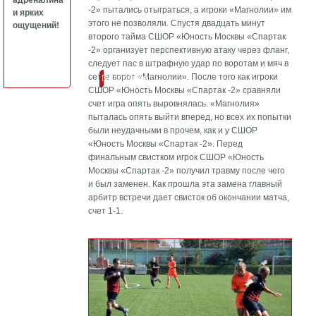
адреналина
-2» пытались отыграться, а игроки «Магнолии» им
и ярких
этого не позволяли. Спустя двадцать минут
ощущений!
второго тайма СШОР «Юность Москвы «Спартак
-2» организует перспективную атаку через фланг,
следует пас в штрафную удар по воротам и мяч в
сетке ворот «Магнолии». После того как игроки
Подробнее
СШОР «Юность Москвы «Спартак -2» сравняли
счет игра опять выровнялась. «Магнолия»
пыталась опять выйти вперед, но всех их попытки
были неудачными в прочем, как и у СШОР
«Юность Москвы «Спартак -2». Перед
финальным свистком игрок СШОР «Юность
Москвы «Спартак -2» получил травму после чего
и был заменен. Как прошла эта замена главный
арбитр встречи дает свисток об окончании матча,
счет 1-1.