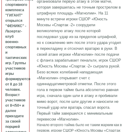
организовали первую атаку в этом матче,
спортивного
которая завершилась не точным прострелом в
комплекса
штрафную площадь «Магнолии». На 11
"ГИГАНТ"
минуте встречи игроки СШОР «Юность
открылся
Москвы «Спартак -2» соорудили
"ФЕНИКС" -
великолепную атаку после которой
Лазертаг-
клуб
последовал удар из-за пределов штрафной,
военно-
но к сожалению мяч после этого удара угодил
спортивных
в перекладину и отскочил вратарю в руки. В
и
своей атаке игроки «Магнолии» после подачи
тактических
с фланга зарабатывает пенальти, игрок СШОР
игр. Группы
«Юность Москвы «Спартак -2» сыграла рукой.
участников
Безо всяких колебаний нападающая
игры
«Магнолии» открывает счет с
формируются
одиннадцатиметровой отметки. После этого
от 8 до 18
человек.
гола в первом тайме была абсолютно равная
Возраст
игра, сначала один шли в атаку и пробивали
участников
мимо ворот, после шли другие и наносили не
от 8+/50+ и
точный удар или вратарь спасал ворота.
далее
Первый тайм завершился с минимальным
приходите
перевесом «Магнолии».
за своей
Начало второго тайма было не таким жарким как в
порцией
первом, игроки СШОР «Юность Москвы «Спартак