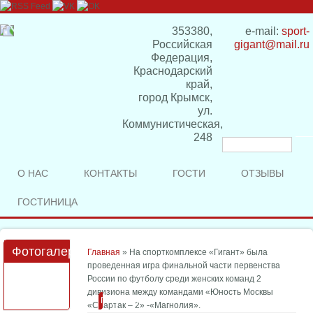
353380,
e-mail:
sport-
Российская
gigant@mail.ru
Федерация,
Краснодарский
край,
город Крымск,
ул.
Коммунистическая,
248
Форма
поиска
О НАС
КОНТАКТЫ
ГОСТИ
ОТЗЫВЫ
ГОСТИНИЦА
Фотогалерея
Вы здесь
Главная
» На спорткомплексе «Гигант» была
проведенная игра финальной части первенства
России по футболу среди женских команд 2
дивизиона между командами «Юность Москвы
Подробнее
«Спартак – 2» -«Магнолия».