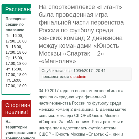
На спорткомплексе «Гигант»
Расписание
была проведенная игра
Посещение
финальной части первенства
секции по
России по футболу среди
плаванию
Пн. 16:00,
женских команд 2 дивизиона
17:00, 18:00
между командами «Юность
Вт. 16:00,
Москвы «Спартак – 2»
17:00, 18:00
Ср. 16:00,
-«Магнолия».
17:00, 18:00
Чт. 16:00,
Опубликовано ср, 10/04/2017 - 20:44
17:00, 18:00
пользователем
siteadmin
Пт. 16:00,
17:00, 18:00
04.10.2017 года на спорткомплексе «Гигант»
прошла очередная игра финальной
частипервенства России по футболу среди
Спортивная
женских команд 2 дивизиона. В данном матче
новинка!
сошлись команды СШОР«Юность Москвы
На
«Спартак -2» - «Магнолия». Разыграть мяч с
территории
центра поля удостоилась футболисткам
универсального
СШОР «Юность Москвы «Спартак -2», они и
тренировочного