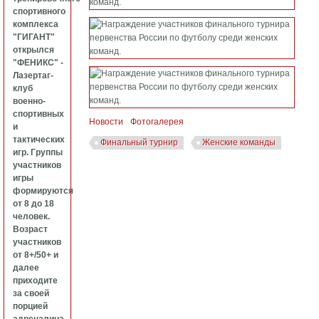
спортивного
комплекса
"ГИГАНТ"
открылся
"ФЕНИКС" -
Лазертаг-
клуб
военно-
спортивных
Новости
Фотогалерея
и
тактических
Финальный турнир
Женские команды
игр. Группы
участников
игры
формируются
от 8 до 18
человек.
Возраст
участников
от 8+/50+ и
далее
приходите
за своей
порцией