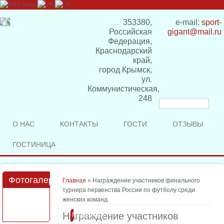
353380,
e-mail:
sport-
Российская
gigant@mail.ru
Федерация,
Краснодарский
край,
город Крымск,
ул.
Коммунистическая,
248
Форма
поиска
О НАС
КОНТАКТЫ
ГОСТИ
ОТЗЫВЫ
ГОСТИНИЦА
Фотогалерея
Вы здесь
Главная
» Награждение участников финального
турнира первенства России по футболу среди
женских команд.
Награждение участников
Подробнее