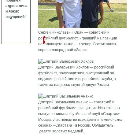
порцией
адреналина
и ярких
ощущений!
Сергей Николаевич Юран — советский и
российский футболист, игравший на позиции
Подробнее
нападающего, ныне — тренер. Воспитанник
ворошиловградской «Зари».
Дмитрий Валерьевич Хохлов — российский
футболист, полузащитник, выступавший за
ведущие российские и европейские клубы, а
также за национальную сборную России.
Дмитрий Васильевич Ананко — советский и
российский футболист, защитник. Известен по
выступлениям за футбольный клуб «Спартак»
Москва, участвовал во всех девяти чемпионских
сезонах «Спартака» в России. Обладатель
девяти золотых медалей.