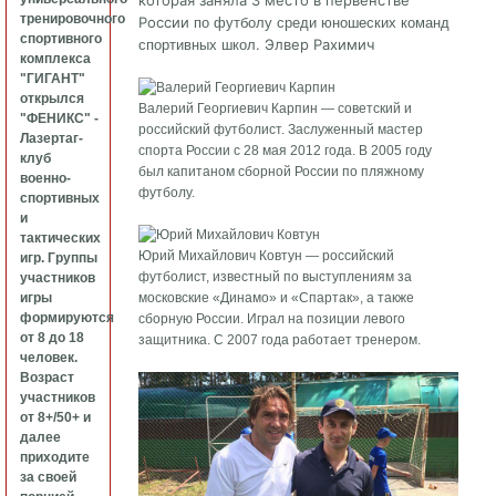
которая заняла 3 место в первенстве
тренировочного
России
по футболу среди юношеских команд
спортивного
. Элвер Рахимич
спортивных школ
комплекса
"ГИГАНТ"
открылся
Валерий Георгиевич Карпин — советский и
"ФЕНИКС" -
российский футболист. Заслуженный мастер
Лазертаг-
спорта России с 28 мая 2012 года. В 2005 году
клуб
был капитаном сборной России по пляжному
военно-
футболу.
спортивных
и
тактических
Юрий Михайлович Ковтун — российский
игр. Группы
футболист, известный по выступлениям за
участников
игры
московские «Динамо» и «Спартак», а также
формируются
сборную России. Играл на позиции левого
от 8 до 18
защитника. С 2007 года работает тренером.
человек.
Возраст
участников
от 8+/50+ и
далее
приходите
за своей