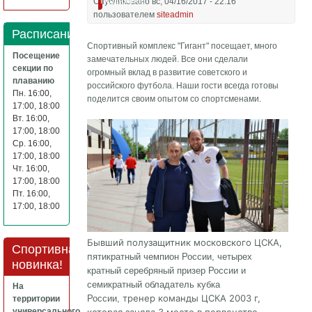
Подробнее
Опубликовано вс, 04/16/2017 - 22:16
пользователем
siteadmin
Расписание
Спортивный комплекс "Гигант" посещает, много
Посещение
замечательных людей. Все они сделали
секции по
огромный вклад в развитие советского и
плаванию
российского футбола. Наши гости всегда готовы
Пн. 16:00,
поделится своим опытом со спортсменами.
17:00, 18:00
Вт. 16:00,
17:00, 18:00
Ср. 16:00,
17:00, 18:00
Чт. 16:00,
17:00, 18:00
Пт. 16:00,
17:00, 18:00
Бывший полузащитник московского ЦСКА,
Спортивная
п
ятикратный чемпион России, четырех
новинка!
кратный серебряный призер России и
семикратный обладатель кубка
На
тренер команды ЦСКА 2003 г,
России,
территории
универсального