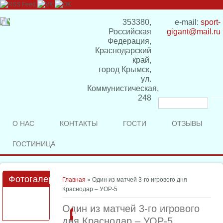
353380,
e-mail:
sport-
Российская
gigant@mail.ru
Федерация,
Краснодарский
край,
город Крымск,
ул.
Коммунистическая,
248
Форма
поиска
О НАС
КОНТАКТЫ
ГОСТИ
ОТЗЫВЫ
ГОСТИНИЦА
Фотогалерея
Вы здесь
Главная
» Один из матчей 3-го игрового дня
Краснодар – УОР-5
Один из матчей 3-го игрового
Подробнее
дня Краснодар – УОР-5