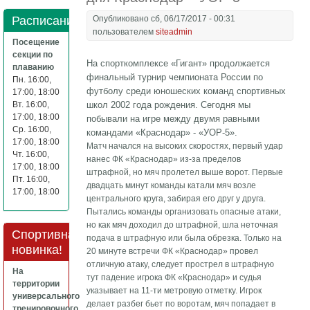
Расписание
Опубликовано сб, 06/17/2017 - 00:31
пользователем
siteadmin
Посещение
секции по
На спорткомплексе «Гигант» продолжается
плаванию
финальный турнир чемпионата России по
Пн. 16:00,
футболу среди юношеских команд спортивных
17:00, 18:00
Вт. 16:00,
школ 2002 года рождения. Сегодня мы
17:00, 18:00
побывали на игре между двумя равными
Ср. 16:00,
командами «Краснодар» - «УОР-5».
17:00, 18:00
Матч начался на высоких скоростях, первый удар
Чт. 16:00,
нанес ФК «Краснодар» из-за пределов
17:00, 18:00
штрафной, но мяч пролетел выше ворот. Первые
Пт. 16:00,
двадцать минут команды катали мяч возле
17:00, 18:00
центрального круга, забирая его друг у друга.
Пытались команды организовать опасные атаки,
но как мяч доходил до штрафной, шла неточная
Спортивная
подача в штрафную или была обрезка. Только на
новинка!
20 минуте встречи ФК «Краснодар» провел
отличную атаку, следует прострел в штрафную
На
тут падение игрока ФК «Краснодар» и судья
территории
указывает на 11-ти метровую отметку. Игрок
универсального
делает разбег бьет по воротам, мяч попадает в
тренировочного