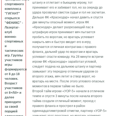
штангу и отлетает к бьющему игроку, тот
спортивного
принимает его и забивает гол, но за секунду до
комплекса
удара прозвучал свисток судьи и гол не засчитан.
"ГИГАНТ"
Дальше ФК «Краснодар» начал давить и спустя
открылся
две минуты опасный момент, игрок ФК
"ФЕНИКС" -
«Краснодар» делает разрезающий пас в
Лазертаг-
клуб
штрафную игрок принимает мяч пытается
военно-
пробить по воротам, но вратарь успевает
спортивных
накрыть мяч и быстро вводит его в игру,
и
получается отличная контратака с правого
тактических
фланга, дальний удар по воротам и вратарь
игр. Группы
успевает спасти команду. На 28 минуте встречи
участников
игроки ФК «Краснодар» заработал угловой,
игры
следует подача на дальнюю штангу и партнер
формируются
замыкает эту передачу отличным ударом со
от 8 до 18
второго этажа, мяч летит в створ ворот, но
человек.
вратарь на месте. После этого углового опасных
Возраст
моментов в первом тайме не было.
участников
Второй тайм игроки «УОР-5» начали в отличном
от 8+/50+ и
темпе и спустя 3 минуты после начала второго
далее
тайма создали отличный момент, проход с
приходите
правого фланга и прострел в район
за своей
одиннадцатиметровой отметки, партнер «УОР-5»
порцией
замыкает этот прострел, но вратарь успевает