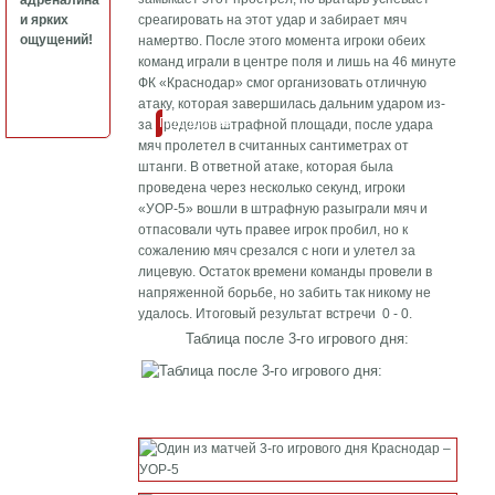
адреналина
и ярких
среагировать на этот удар и забирает мяч
ощущений!
намертво. После этого момента игроки обеих
команд играли в центре поля и лишь на 46 минуте
ФК «Краснодар» смог организовать отличную
атаку, которая завершилась дальним ударом из-
Подробнее
за пределов штрафной площади, после удара
мяч пролетел в считанных сантиметрах от
штанги. В ответной атаке, которая была
проведена через несколько секунд, игроки
«УОР-5» вошли в штрафную разыграли мяч и
отпасовали чуть правее игрок пробил, но к
сожалению мяч срезался с ноги и улетел за
лицевую. Остаток времени команды провели в
напряженной борьбе, но забить так никому не
удалось. Итоговый результат встречи 0 - 0.
Таблица после 3-го игрового дня: