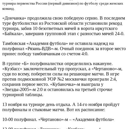
турнира первенства России (первый дивизион) по футболу среди женских
команд.
«Дончанка» продолжила свою победную серию. В последнем
туре футболистки из Ростовской области установили рекорд
турнира, забив 10 безответных мячей в ворота иркутского
«Байкала», завершив групповой этап с разностью мячей 24-0.
Тамбовская «Академия футбола» не оставила надежд на
полуфинал «Рязань-ВДВ»-м. Очный поединок за второе место
принес победу тамбовчанкам со счетом 4:0.
В группе «Б» полуфиналистки определились накануне.
«Кузбасс» заключительный тур пропускал, а «Чертаново»-м,
судя по всему, поберегли силы на решающие матчи. В игре
против подмосковной УОР №2 москвички проиграли 2:4,
сохранив первое место. «Кубаночка»-м выиграла у
«Звезды-2005»-м 2:0 и остановилась на третьей строчке
турнирной таблицы.
13 ноября на турнире день отдыха. А 14-го ноября пройдут
полуфиналы и стыковые матчи. Вот их расписание:
10-00 полуфинал. «Чертаново»-м – «Академия футбола»