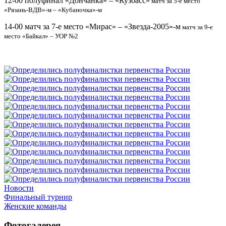
12-00 полуфинал «Дончанка» – «Кузбасс»
матч за 5-е место
«Рязань-ВДВ»-м – «Кубаночка»-м
14-00 матч за 7-е место «Мирас» – «Звезда-2005»-м
матч за 9-е
место «Байкал» – УОР №2
Новости
Финальный турнир
Женские команды
Фотогалерея