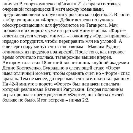
вничью В спорткомплексе «Гигант» 21 февраля состоялся
очередной товарищеский матч между командами,
представляющими вторую лигу российского футбола. В гости
к «Орлу» приехал «Форте». Дебют встречи получился
обескураживающим для футболистов из Таганрога. Мяч
побывал в их воротах уже на третьей минуте игры. «Форте»
ответил спустя четыре минуты – голкиперу «Орла» пришлось
изрядно потрудится, чтобы переправить мяч на угловой. А
еще через пару минут счет стал равным – Максим Руднев
отличился из пределов вратарской. После того, как игровое
время отсчитало полчаса, таганрожцы вышли вперед.
Автором гола стал 18-летний воспитанник клубной академии
Денис Костюченко. Буквально в следующей атаке «Орел»
имел отличный момент, чтобы сравнять счет, но «Форте» спас
вратарь. Тем не менее, до перерыва счет все-таки стал равным.
На 42-й минуте в ворота «Форте» был назначен пенальти,
который реализовал Евгений Рагулькин. Вторая половины
игры прошла с преимуществом «Форте», но забитых мячей
больше не было. Итог встречи – ничья 2:2.