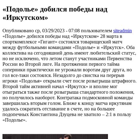
«Подолье» добился победы над
«Иркутском»
Опубликовано ср, 03/29/2023 - 07:08 пользователем
siteadmin
«Подолье» добился победы над «Иркутском» 28 марта в
спорткомплексе «Гигант» состоялся товарищеский матч
между футбольными командами «Подолье» и «Иркутск». Оба
коллектива на сегодняшний день имеют любительский статус,
но не исключено, что летом станут участниками Первенства
России во Второй лиге. На протяжении первого тайма
соперники практически не угрожали воротам друг друга, но
гол все-таки состоялся. Незадолго до свистка на перерыв
игроки «Подолья» открыли счет после розыгрыша штрафного.
Второй тайм активней начал «Иркутск» и вполне мог
отыграться также после розыгрыша стандартного положения,
но получилось наоборот. Контратака подмосковной команды
завершилась вторым голом. Ближе к концу матча иркутянам
удалось сократить отставание в счете, но на большее
подопечных Константина Дзуцева не хватило – 2:1 в пользу
«Подолье».