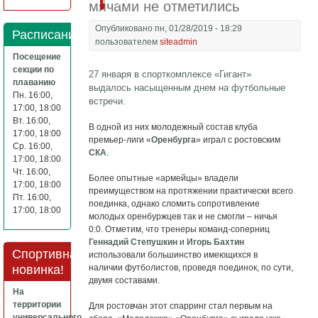
Подробнее
мячами не отметились
Опубликовано пн, 01/28/2019 - 18:29
Расписание
пользователем
siteadmin
Посещение
секции по
27 января в спорткомплексе «Гигант»
плаванию
выдалось насыщенным днем на футбольные
Пн. 16:00,
встречи.
17:00, 18:00
Вт. 16:00,
В одной из них молодежный состав клуба
17:00, 18:00
премьер-лиги «
Оренбурга
» играл с ростовским
Ср. 16:00,
СКА
.
17:00, 18:00
Чт. 16:00,
Более опытные «армейцы» владели
17:00, 18:00
преимуществом на протяжении практически всего
Пт. 16:00,
поединка, однако сломить сопротивление
17:00, 18:00
молодых оренбуржцев так и не смогли – ничья
0:0. Отметим, что тренеры команд-соперниц
Геннадий Степушкин
и
Игорь Бахтин
Спортивная
использовали большинство имеющихся в
новинка!
наличии футболистов, проведя поединок, по сути,
двумя составами.
На
территории
Для ростовчан этот спарринг стал первым на
универсального