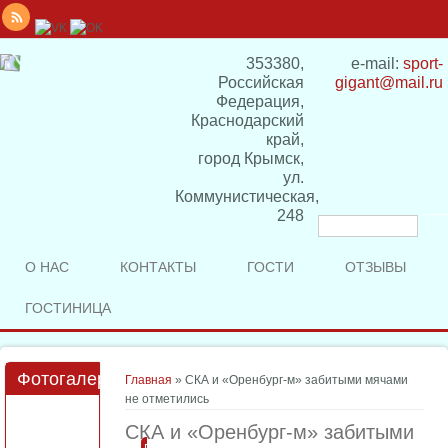
353380,
e-mail:
sport-
Российская
gigant@mail.ru
Федерация,
Краснодарский
край,
город Крымск,
ул.
Коммунистическая,
248
Форма
поиска
О НАС
КОНТАКТЫ
ГОСТИ
ОТЗЫВЫ
ГОСТИНИЦА
Фотогалерея
Вы здесь
Главная
» СКА и «Оренбург-м» забитыми мячами
не отметились
СКА и «Оренбург-м» забитыми