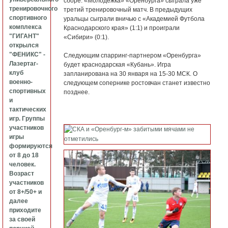
сборе. «Молодежка» «Оренбурга» сыграла уже
тренировочного
третий тренировочный матч. В предыдущих
спортивного
уральцы сыграли вничью с «Академией Футбола
комплекса
Краснодарского края» (1:1) и проиграли
"ГИГАНТ"
«Сибири» (0:1).
открылся
"ФЕНИКС" -
Следующим спарринг-партнером «Оренбурга»
Лазертаг-
будет краснодарская «Кубань». Игра
клуб
запланирована на 30 января на 15-30 МСК. О
военно-
следующем сопернике ростовчан станет известно
спортивных
позднее.
и
тактических
игр. Группы
участников
игры
формируются
от 8 до 18
человек.
Возраст
участников
от 8+/50+ и
далее
приходите
за своей