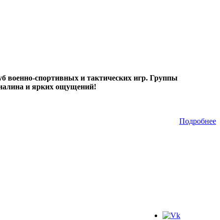
б военно-спортивных и тактических игр. Группы
реналина и ярких ощущений!
Подробнее
Мы в соц.сетях: