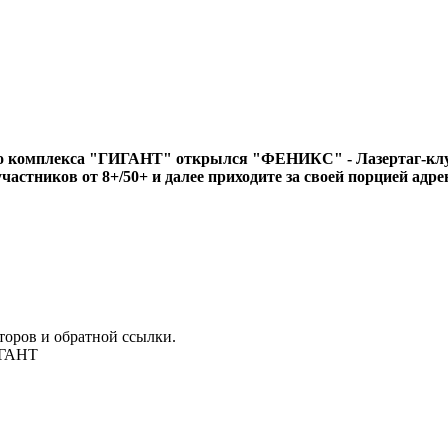
го комплекса "ГИГАНТ" открылся "ФЕНИКС" - Лазертаг-клу
участников от 8+/50+ и далее приходите за своей порцией ад
торов и обратной ссылки.
ИГАНТ