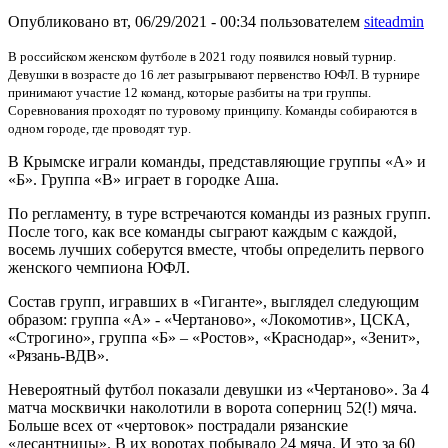
Опубликовано вт, 06/29/2021 - 00:34 пользователем
siteadmin
В российском женском футболе в 2021 году появился новый турнир.
Девушки в возрасте до 16 лет разыгрывают первенство ЮФЛ. В турнире
принимают участие 12 команд, которые разбиты на три группы.
Соревнования проходят по туровому принципу. Команды собираются в
одном городе, где проводят тур.
В Крымске играли команды, представляющие группы «А» и
«Б». Группа «В» играет в городке Аша.
По регламенту, в туре встречаются команды из разных групп.
После того, как все команды сыграют каждым с каждой,
восемь лучших соберутся вместе, чтобы определить первого
женского чемпиона ЮФЛ.
Состав групп, игравших в «Гиганте», выглядел следующим
образом: группа «А» - «Чертаново», «Локомотив», ЦСКА,
«Строгино», группа «Б» – «Ростов», «Краснодар», «Зенит»,
«Рязань-ВДВ».
Невероятный футбол показали девушки из «Чертаново». За 4
матча москвички наколотили в ворота соперниц 52(!) мяча.
Больше всех от «чертовок» пострадали рязанские
«десантницы». В их воротах побывало 24 мяча. И это за 60