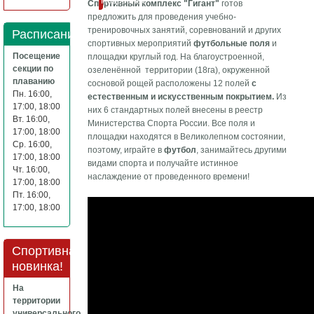
Подробнее
Спортивный комплекс "Гигант"
готов
предложить для проведения учебно-
тренировочных занятий, соревнований и других
Расписание
спортивных мероприятий
футбольные поля
и
Посещение
площадки круглый год. На благоустроенной,
секции по
озеленённой территории (18га), окруженной
плаванию
сосновой рощей расположены 12 полей
с
Пн. 16:00,
естественным и искусственным покрытием.
Из
17:00, 18:00
них 6 стандартных полей внесены в реестр
Вт. 16:00,
Министерства Спорта России. Все поля и
17:00, 18:00
площадки находятся в Великолепном состоянии,
Ср. 16:00,
поэтому, играйте в
футбол
, занимайтесь другими
17:00, 18:00
видами спорта и получайте истинное
Чт. 16:00,
наслаждение от проведенного времени!
17:00, 18:00
Пт. 16:00,
17:00, 18:00
Спортивная
новинка!
На
территории
универсального