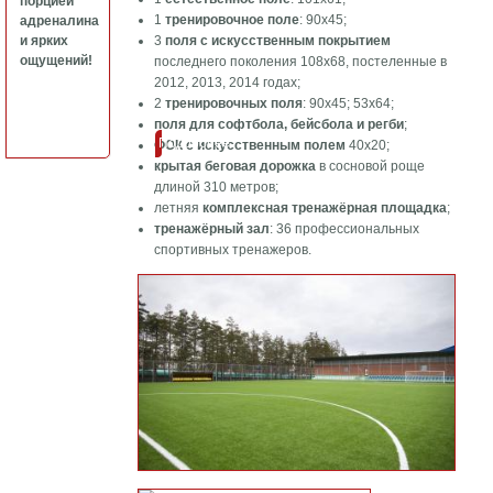
порцией
1
тренировочное поле
: 90х45;
адреналина
и ярких
3
поля с искусственным покрытием
ощущений!
последнего поколения 108х68, постеленные в
2012, 2013, 2014 годах;
2
тренировочных поля
: 90х45; 53х64;
поля для софтбола, бейсбола и регби
;
Подробнее
ФОК с искусственным полем
40х20;
крытая беговая дорожка
в сосновой роще
длиной 310 метров;
летняя
комплексная тренажёрная площадка
;
тренажёрный зал
: 36 профессиональных
спортивных тренажеров.