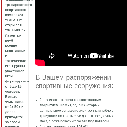
тренировочного
спортивного
комплекса
"ГИГАНТ"
открылся
"ФЕНИКС" -
Лазертаг-
клуб
военно-
спортивных
и
тактических
игр. Группы
участников
В Вашем распоряжении
игры
формируются
спортивные сооружения:
от 8 до 18
человек.
Возраст
3 стандартных
поля с естественным
участников
покрытием
105х68, одно из которых -
от 8+/50+ и
центральное оснащено электронным табло с
далее
трибунами на три тысячи двести посадочных
приходите
мест, с ложе почетных гостей под навесом;
за своей
1
естественное поле
: 101х61;