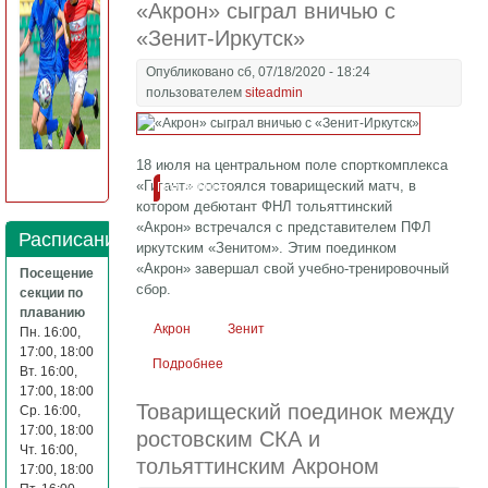
«Акрон» сыграл вничью с
«Зенит-Иркутск»
Опубликовано сб, 07/18/2020 - 18:24
пользователем
siteadmin
18 июля на центральном поле спорткомплекса
«Гигант» состоялся товарищеский матч, в
Подробнее
котором дебютант ФНЛ тольяттинский
«Акрон» встречался с представителем ПФЛ
Расписание
иркутским «Зенитом». Этим поединком
«Акрон» завершал свой учебно-тренировочный
Посещение
сбор.
секции по
плаванию
Акрон
Зенит
Пн. 16:00,
17:00, 18:00
Подробнее
о «Акрон» сыграл вничью с «Зенит-
Вт. 16:00,
Иркутск»
17:00, 18:00
Товарищеский поединок между
Ср. 16:00,
17:00, 18:00
ростовским СКА и
Чт. 16:00,
тольяттинским Акроном
17:00, 18:00