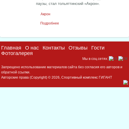
паузы, стал тольяттинский «Акрон».
Акрон
Подробнее
о Дебютант ФНЛ проводит предсезонный
сбор в «Гиганте»
Главная
О нас
Контакты
Отзывы
Гости
Фотогалерея
Мы в соц.сетях:
Запрещено использование материалов сайта без согласия его авторов и
обратной ссылки.
Авторские права (Copyright) © 2026, Спортивный комплекс ГИГАНТ