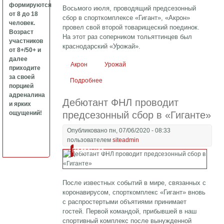
формируются
Восьмого июля, проводящий предсезонный
от 8 до 18
сбор в спорткомплексе «Гигант», «Акрон»
человек.
провел свой второй товарищеский поединок.
Возраст
На этот раз соперником тольяттинцев был
участников
краснодарский «Урожай».
от 8+/50+ и
далее
Акрон
Урожай
приходите
за своей
Подробнее
о «Акрон» добился уверенной победы
порцией
над «Урожаем»
адреналина
Дебютант ФНЛ проводит
и ярких
ощущений!
предсезонный сбор в «Гиганте»
Опубликовано пн, 07/06/2020 - 08:33
пользователем
siteadmin
Подробнее
После известных событий в мире, связанных с
коронавирусом, спорткомплекс «Гигант» вновь
с распростертыми объятиями принимает
гостей. Первой командой, прибывшей в наш
спортивный комплекс после вынужденной