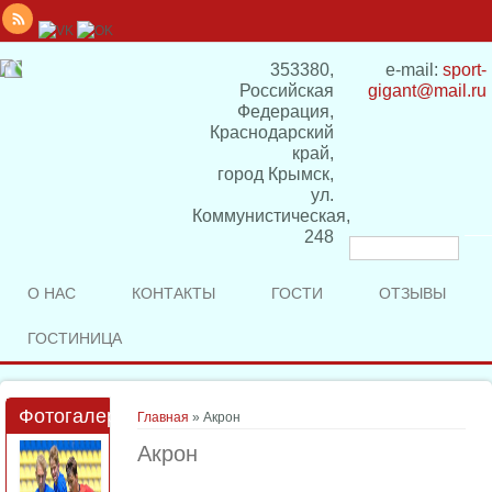
353380,
e-mail:
sport-
Российская
gigant@mail.ru
Федерация,
Краснодарский
край,
город Крымск,
ул.
Коммунистическая,
248
Форма
поиска
О НАС
КОНТАКТЫ
ГОСТИ
ОТЗЫВЫ
ГОСТИНИЦА
Фотогалерея
Вы здесь
Главная
» Акрон
Акрон