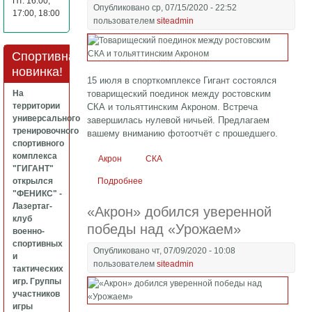
Пт. 16:00,
Опубликовано ср, 07/15/2020 - 22:52
17:00, 18:00
пользователем
siteadmin
Спортивная
новинка!
15 июля в спорткомплексе Гигант состоялся
На
товарищеский поединок между ростовским
территории
СКА и тольяттинским Акроном. Встреча
универсального
завершилась нулевой ничьей. Предлагаем
тренировочного
вашему вниманию фотоотчёт с прошедшего.
спортивного
комплекса
Акрон
СКА
"ГИГАНТ"
открылся
Подробнее
о Товарищеский поединок между
"ФЕНИКС" -
ростовским СКА и тольяттинским Акроном
Лазертаг-
«Акрон» добился уверенной
клуб
победы над «Урожаем»
военно-
спортивных
Опубликовано чт, 07/09/2020 - 10:08
и
пользователем
siteadmin
тактических
игр. Группы
участников
игры