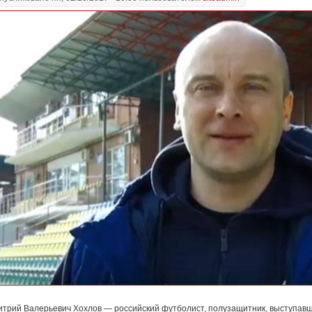
итрий Валерьевич Хохлов — российский футболист, полузащитник, выступавш