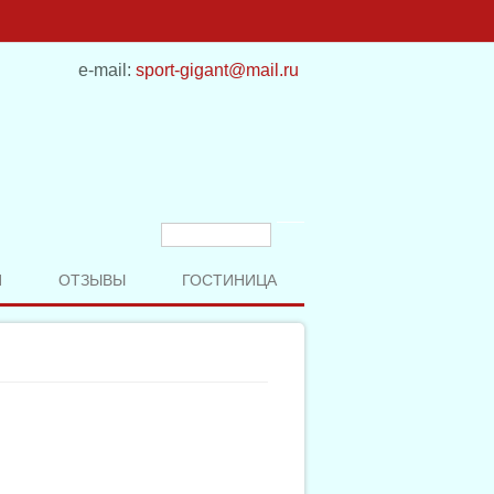
e-mail:
sport-gigant@mail.ru
Форма поиска
Поиск
И
ОТЗЫВЫ
ГОСТИНИЦА