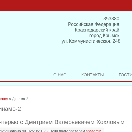
353380,
Российская Федерация,
Краснодарский край,
город Крымск,
ул. Коммунистическая, 248
О НАС
КОНТАКТЫ
ГОСТ
здесь
авная
» Динамо-2
инамо-2
нтерью с Дмитрием Валерьевичем Хохловым
публиковано пн, 02/20/2017 - 16:00 пользователем
siteadmin