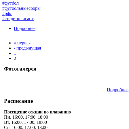
#футбол
#футбольныесборы
#рфс
#стадионгигант
Подробнее
о В спорткомплексе «Гигант» стартовала XI
Спартакиада учащихся.
« первая
Страницы
‹ предыдущая
1
2
Фотогалерея
Подробнее
Расписание
Посещение секции по плаванию
Пн. 16:00, 17:00, 18:00
Вт. 16:00, 17:00, 18:00
Ср. 16:00, 17:00, 18:00