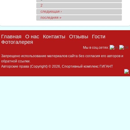
Страницы
2
следующая ›
последняя »
Главная
О нас
Контакты
Отзывы
Гости
Фотогалерея
Мы в соц.сетях:
Запрещено использование материалов сайта без согласия его авторов и
обратной ссылки.
Авторские права (Copyright) © 2026, Спортивный комплекс ГИГАНТ