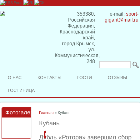
353380,
e-mail:
sport-
Российская
gigant@mail.ru
Федерация,
Краснодарский
край,
город Крымск,
ул.
Коммунистическая,
248
Форма
поиска
О НАС
КОНТАКТЫ
ГОСТИ
ОТЗЫВЫ
ГОСТИНИЦА
Фотогалерея
Вы здесь
Главная
» Кубань
Кубань
Подробнее
Дубль «Ротора» завершил сбор