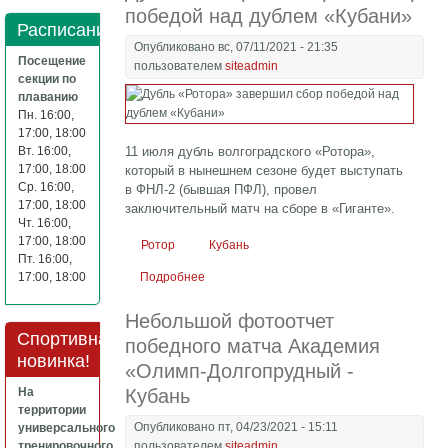
победой над дублем «Кубани»
Расписание
Опубликовано вс, 07/11/2021 - 21:35
Посещение
пользователем
siteadmin
секции по
плаванию
Пн. 16:00,
17:00, 18:00
Вт. 16:00,
11 июля дубль волгоградского «Ротора»,
17:00, 18:00
который в нынешнем сезоне будет выступать
Ср. 16:00,
в ФНЛ-2 (бывшая ПФЛ), провел
17:00, 18:00
заключительный матч на сборе в «Гиганте».
Чт. 16:00,
17:00, 18:00
Ротор
Кубань
Пт. 16:00,
17:00, 18:00
Подробнее
о Дубль «Ротора» завершил сбор
победой над дублем «Кубани»
Небольшой фотоотчет
Спортивная
победного матча Академия
новинка!
«Олимп-Долгопрудный -
На
Кубань
территории
Опубликовано пт, 04/23/2021 - 15:11
универсального
тренировочного
пользователем
siteadmin