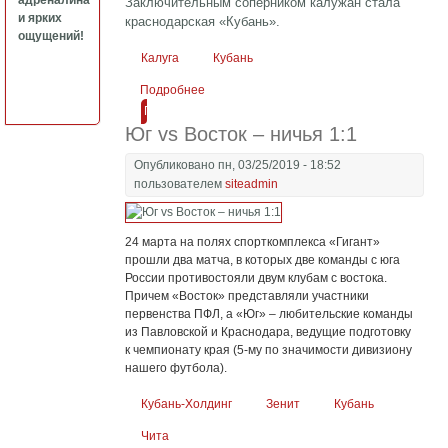
адреналина
Заключительным соперником калужан стала
и ярких
краснодарская «Кубань».
ощущений!
Калуга
Кубань
Подробнее
о «Калуга» сыграла вничью с «Кубанью»
Подробнее
Юг vs Восток – ничья 1:1
Опубликовано пн, 03/25/2019 - 18:52
пользователем
siteadmin
24 марта на полях спорткомплекса «Гигант»
прошли два матча, в которых две команды с юга
России противостояли двум клубам с востока.
Причем «Восток» представляли участники
первенства ПФЛ, а «Юг» – любительские команды
из Павловской и Краснодара, ведущие подготовку
к чемпионату края (5-му по значимости дивизиону
нашего футбола).
Кубань-Холдинг
Зенит
Кубань
Чита