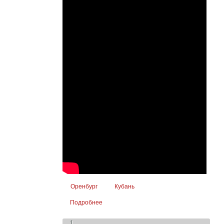
Оренбург
Кубань
Подробнее
о Видеотрансляция товарищеского матча
«Оренбург» - «Кубань»
1