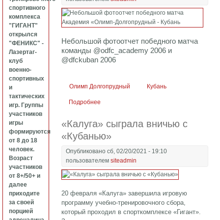
спортивного
комплекса
"ГИГАНТ"
открылся
Небольшой фотоотчет победного матча
"ФЕНИКС" -
команды @odfc_academy 2006 и
Лазертаг-
@dfckuban 2006
клуб
военно-
спортивных
Олимп Долгопрудный
Кубань
и
тактических
Подробнее
о Небольшой фотоотчет победного матча
игр. Группы
Академия «Олимп-Долгопрудный - Кубань
участников
«Калуга» сыграла вничью с
игры
формируются
«Кубанью»
от 8 до 18
человек.
Опубликовано сб, 02/20/2021 - 19:10
Возраст
пользователем
siteadmin
участников
от 8+/50+ и
далее
20 февраля «Калуга» завершила игровую
приходите
за своей
программу учебно-тренировочного сбора,
порцией
который проходил в спорткомплексе «Гигант».