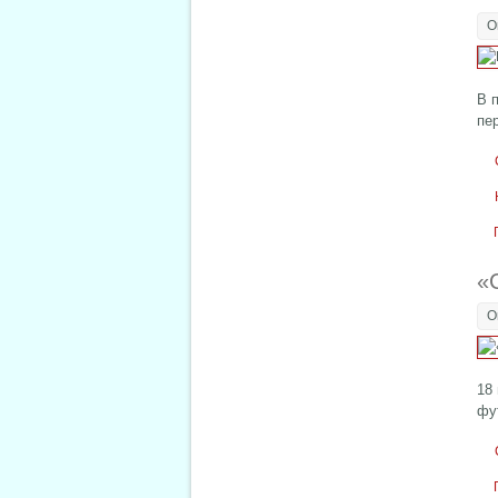
О
В 
пе
«
О
18
фу