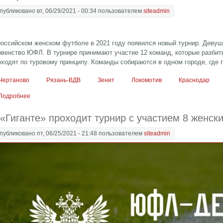
публиковано вт, 06/29/2021 - 00:34 пользователем
siteadmin
российском женском футболе в 2021 году появился новый турнир. Девуш
рвенство ЮФЛ. В турнире принимают участие 12 команд, которые разбит
оходят по туровому принципу. Команды собираются в одном городе, где 
Чертаново
Рязань-ВДВ
Зенит
Локомотив
Краснодар
Подробнее
о В «Гиганте» завершились матчи женской ЮФЛ. «Чертаново» забил
 «Гиганте» проходит турнир с участием 8 женск
публиковано пт, 06/25/2021 - 21:48 пользователем
siteadmin