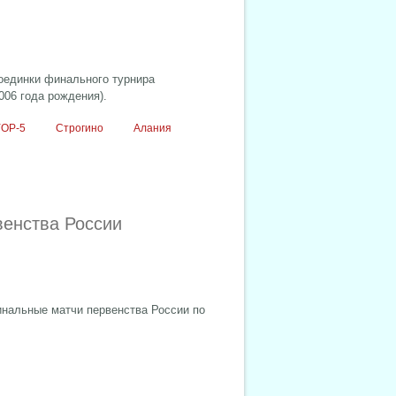
поединки финального турнира
006 года рождения).
УОР-5
Строгино
Алания
венства России
инальные матчи первенства России по