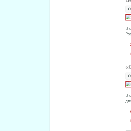
Б
О
В 
Ро
«
О
В 
дл