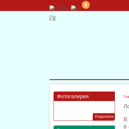
Фотогалерея
Вы 
Гл
Л
Подробнее
В
в 