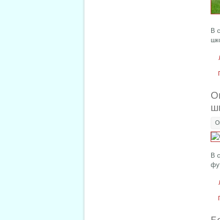
В 
шк
О
ш
О
В 
фу