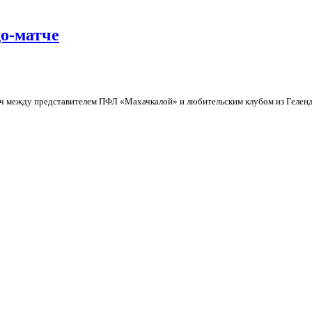
о-матче
матч между представителем ПФЛ «Махачкалой» и любительским клубом из Гелен
че