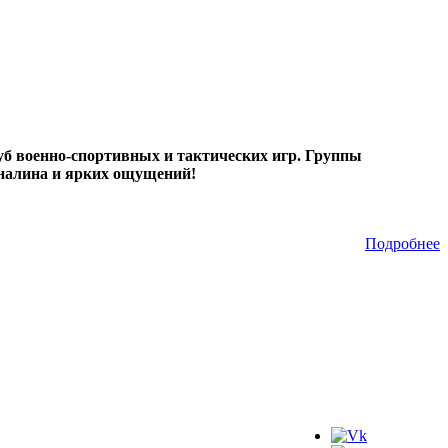
б военно-спортивных и тактических игр. Группы
реналина и ярких ощущений!
Подробнее
Мы в соц.сетях: