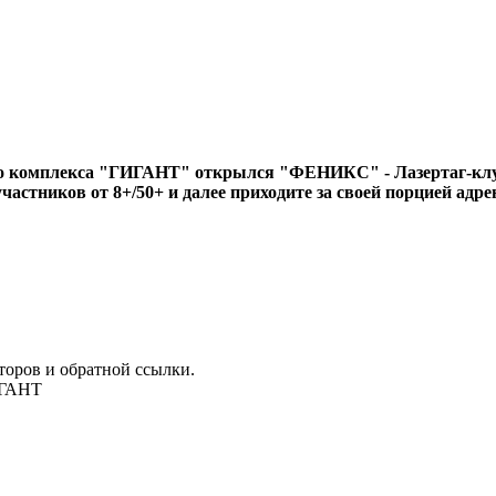
го комплекса "ГИГАНТ" открылся "ФЕНИКС" - Лазертаг-клу
участников от 8+/50+ и далее приходите за своей порцией ад
торов и обратной ссылки.
ИГАНТ