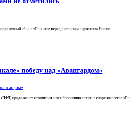
ами не отметились
енировочный сбор в «Гиганте» перед рестартом первенства России.
е отметились
чкале» победу над «Авангардом»
а (ПФЛ) продолжают готовиться к возобновлению сезона в спорткомплексе «Ги
е» победу над «Авангардом»