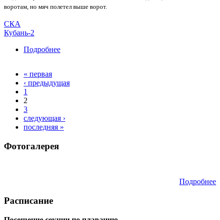
воротам, но мяч полетел выше ворот.
СКА
Кубань-2
Подробнее
о Товарищеский матч на спорткомплексе
«Гигант»
« первая
Страницы
‹ предыдущая
1
2
3
следующая ›
последняя »
Фотогалерея
Подробнее
Расписание
Посещение секции по плаванию