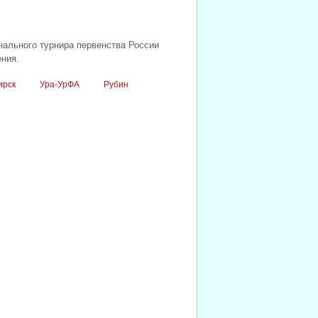
нального турнира первенства России
ения.
ирск
Ура-УрФА
Рубин