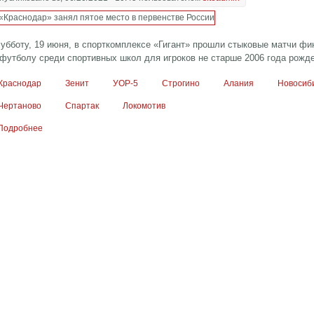
субботу, 19 июня, в спорткомплексе «Гигант» прошли стыковые матчи фи
 футболу среди спортивных школ для игроков не старше 2006 года рожд
Краснодар
Зенит
УОР-5
Строгино
Алания
Новосиб
Чертаново
Спартак
Локомотив
Подробнее
о «Краснодар» занял пятое место в первенстве России