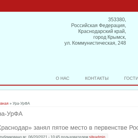
353380,
Российская Федерация,
Краснодарский край,
город Крымск,
ул. Коммунистическая, 248
О НАС
КОНТАКТЫ
ГОСТ
здесь
авная
» Ура-УрФА
ра-УрФА
Краснодар» занял пятое место в первенстве Ро
публиковано вс, 06/20/2021 - 10:45 пользователем
siteadmin