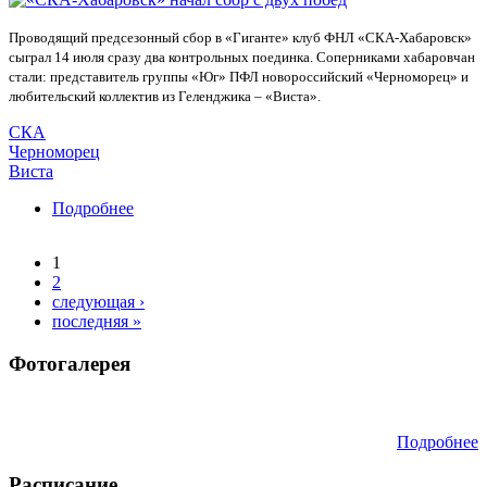
Проводящий предсезонный сбор в «Гиганте» клуб ФНЛ «СКА-Хабаровск»
сыграл 14 июля сразу два контрольных поединка. Соперниками хабаровчан
стали: представитель группы «Юг» ПФЛ новороссийский «Черноморец» и
любительский коллектив из Геленджика – «Виста».
СКА
Черноморец
Виста
Подробнее
о «СКА-Хабаровск» начал сбор с двух побед
1
Страницы
2
следующая ›
последняя »
Фотогалерея
Подробнее
Расписание