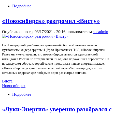
Подробнее
о «Динамо-Барнаул» потерпел два поражения с
общим счетом 0:6
«Новосибирск» разгромил «Висту»
Опубликовано ср, 03/17/2021 - 20:16 пользователем
siteadmin
Свой очередной учебно-тренировочный сбор в «Гиганте» начали
футболисты, лидера группы 4 (Урал-Приволжье) ПФЛ, «Новосибирска».
Ранее мы уже отмечали, что новосибирцы являются единственной
командой в России не потерпевшей ни одного поражения в первенстве. На
предыдущем сборе, который также проходил в нашем спорткомплексе,
«Новосибирск» уступил только в первой игре «Черноморцу», а в трех
остальных одержал две победы и один раз сыграл вничью.
Виста
Новосибирск
Подробнее
о «Новосибирск» разгромил «Висту»
«Луки-Энергия» уверенно разобрался с