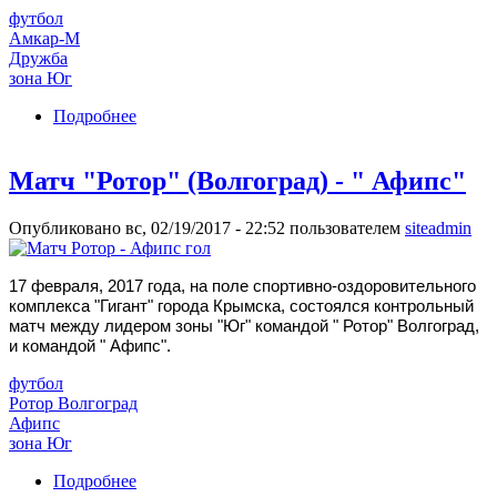
футбол
Амкар-М
Дружба
зона Юг
Подробнее
о Матч "Амкар-М" (Пермь) - "Дружба"
(Майкоп)
Матч "Ротор" (Волгоград) - " Афипс"
Опубликовано вс, 02/19/2017 - 22:52 пользователем
siteadmin
17 февраля, 2017 года, на поле спортивно-оздоровительного
комплекса "Гигант" города Крымска, состоялся контрольный
матч между лидером зоны "Юг" командой " Ротор" Волгоград,
и командой " Афипс".
футбол
Ротор Волгоград
Афипс
зона Юг
Подробнее
о Матч "Ротор" (Волгоград) - " Афипс"