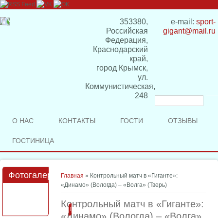
353380,
e-mail:
sport-
Российская
gigant@mail.ru
Федерация,
Краснодарский
край,
город Крымск,
ул.
Коммунистическая,
248
Форма
поиска
О НАС
КОНТАКТЫ
ГОСТИ
ОТЗЫВЫ
ГОСТИНИЦА
Фотогалерея
Вы здесь
Главная
» Контрольный матч в «Гиганте»:
«Динамо» (Вологда) – «Волга» (Тверь)
Контрольный матч в «Гиганте»:
Подробнее
«Динамо» (Вологда) – «Волга»