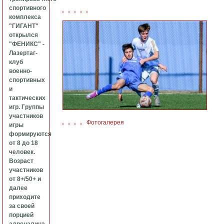
спортивного
комплекса
"ГИГАНТ"
открылся
"ФЕНИКС" -
Лазертаг-
клуб
военно-
спортивных
и
тактических
игр. Группы
участников
Фотогалерея
игры
формируются
от 8 до 18
человек.
Возраст
участников
от 8+/50+ и
далее
приходите
за своей
порцией