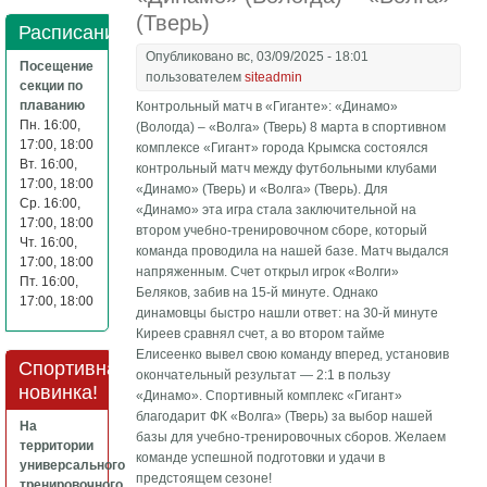
(Тверь)
Расписание
Опубликовано вс, 03/09/2025 - 18:01
Посещение
пользователем
siteadmin
секции по
плаванию
Контрольный матч в «Гиганте»: «Динамо»
Пн. 16:00,
(Вологда) – «Волга» (Тверь) 8 марта в спортивном
17:00, 18:00
комплексе «Гигант» города Крымска состоялся
Вт. 16:00,
контрольный матч между футбольными клубами
17:00, 18:00
«Динамо» (Тверь) и «Волга» (Тверь). Для
Ср. 16:00,
«Динамо» эта игра стала заключительной на
17:00, 18:00
втором учебно-тренировочном сборе, который
Чт. 16:00,
команда проводила на нашей базе. Матч выдался
17:00, 18:00
напряженным. Счет открыл игрок «Волги»
Пт. 16:00,
Беляков, забив на 15-й минуте. Однако
17:00, 18:00
динамовцы быстро нашли ответ: на 30-й минуте
Киреев сравнял счет, а во втором тайме
Елисеенко вывел свою команду вперед, установив
Спортивная
окончательный результат — 2:1 в пользу
новинка!
«Динамо». Спортивный комплекс «Гигант»
благодарит ФК «Волга» (Тверь) за выбор нашей
На
базы для учебно-тренировочных сборов. Желаем
территории
команде успешной подготовки и удачи в
универсального
предстоящем сезоне!
тренировочного