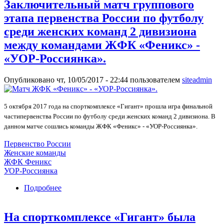
Заключительный матч группового
этапа первенства России по футболу
среди женских команд 2 дивизиона
между командами ЖФК «Феникс» -
«УОР-Россиянка».
Опубликовано чт, 10/05/2017 - 22:44 пользователем
siteadmin
5 октября 2017 года на спорткомплексе «Гигант» прошла игра финальной
частипервенства России по футболу среди женских команд 2 дивизиона. В
данном матче сошлись команды ЖФК «Феникс» - «УОР-Россиянка».
Первенство России
Женские команды
ЖФК Феникс
УОР-Россиянка
Подробнее
о Заключительный матч группового этапа
первенства России по футболу среди женских
команд 2 дивизиона между командами ЖФК
На спорткомплексе «Гигант» была
«Феникс» - «УОР-Россиянка».