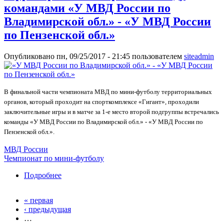
командами «У МВД России по
Владимирской обл.» - «У МВД России
по Пензенской обл.»
Опубликовано пн, 09/25/2017 - 21:45 пользователем
siteadmin
В финальной части чемпионата МВД по мини-футболу территориальных
органов, который проходит на спорткомплексе «Гигант», проходили
заключительные игры и в матче за 1-е место второй подгруппы встречались
команды «У МВД России по Владимирской обл.» - «У МВД России по
Пензенской обл.».
МВД России
Чемпионат по мини-футболу
Подробнее
о Матч за 1-е место второй подгруппы
чемпионата МВД по мини-футболу
территориальных органов между командами
« первая
Страницы
«У МВД России по Владимирской обл.» - «У
‹ предыдущая
МВД России по Пензенской обл.»
…