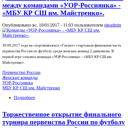
между командами «УОР-Россиянка» -
«МБУ КР СШ им. Майстренко».
Опубликовано вс, 10/01/2017 - 11:03 пользователем
siteadmin
30.09.2017 года на спорткомплексе «Гигант» стартовала финальная часть
первенства России по футболу среди женских команд 2 дивизиона. В
первой игре сошлись команды «УОР-Россиянка» - «МБУ КР СШ им.
Майстренко».
Первенство России
Женские команды
УОР-Россиянка
МБУ КР СШ им. Майстренко
Подробнее
о На спорткомплексе «Гигант» стартует
финальная часть первенство России по
футболу среди женских команд 2 дивизиона.
Торжественное открытие финального
Игра открытия состоялась между командами
«УОР-Россиянка» - «МБУ КР СШ им.
турнира первенства России по футболу
Майстренко».