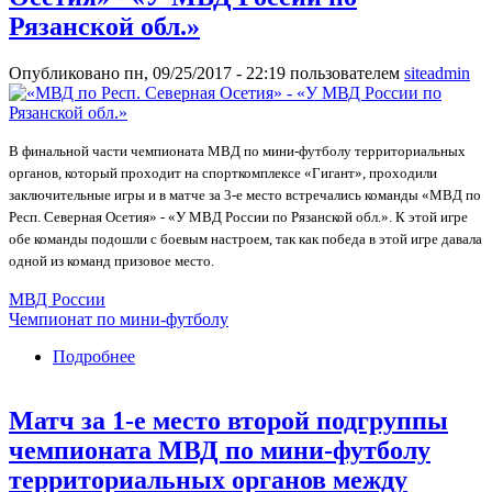
Рязанской обл.»
Опубликовано пн, 09/25/2017 - 22:19 пользователем
siteadmin
В финальной части чемпионата МВД по мини-футболу территориальных
органов, который проходит на спорткомплексе «Гигант», проходили
заключительные игры и в матче за 3-е место встречались команды «МВД по
Респ. Северная Осетия» -
«У МВД России по Рязанской обл.»
. К этой игре
обе команды подошли с боевым настроем, так как победа в этой игре давала
одной из команд призовое место.
МВД России
Чемпионат по мини-футболу
Подробнее
о Матч за 3-е место второй подгруппы
чемпионата МВД по мини-футболу
территориальных органов между командами
Матч за 1-е место второй подгруппы
«МВД по Респ. Северная Осетия» - «У МВД
России по Рязанской обл.»
чемпионата МВД по мини-футболу
территориальных органов между