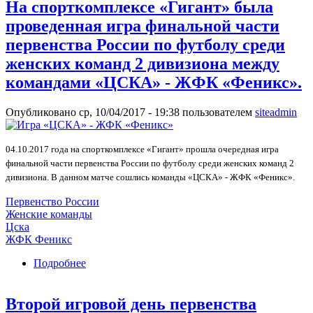
На спорткомплексе «Гигант» была
дивизиона между командами «Юность
Москвы «Спартак – 2» -«Магнолия».
проведенная игра финальной части
первенства России по футболу среди
женских команд 2 дивизиона между
командами «ЦСКА» - ЖФК «Феникс».
Опубликовано ср, 10/04/2017 - 19:38 пользователем
siteadmin
04.10.2017 года на спорткомплексе «Гигант» прошла очередная игра
финальной части первенства России по футболу среди женских команд 2
дивизиона. В данном матче сошлись команды «ЦСКА» - ЖФК «Феникс».
Первенство России
Женские команды
Цска
ЖФК Феникс
Подробнее
о На спорткомплексе «Гигант» была
проведенная игра финальной части первенства
России по футболу среди женских команд 2
Второй игровой день первенства
дивизиона между командами «ЦСКА» - ЖФК