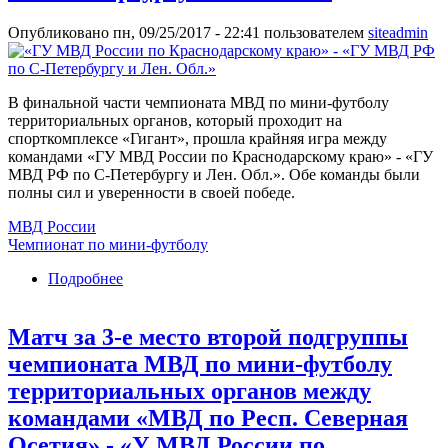
Опубликовано пн, 09/25/2017 - 22:41 пользователем
siteadmin
В финальной части чемпионата МВД по мини-футболу
территориальных органов, который проходит на
спорткомплексе «Гигант», прошла крайняя игра между
командами «ГУ МВД России по Краснодарскому краю» - «ГУ
МВД РФ по С-Петербургу и Лен. Обл.». Обе команды были
полны сил и уверенности в своей победе.
МВД России
Чемпионат по мини-футболу
Подробнее
о Матч за 1-е место первой подгруппы
чемпионата МВД по мини-футболу
территориальных органов между командами
Матч за 3-е место второй подгруппы
«ГУ МВД России по Краснодарскому краю» -
«ГУ МВД РФ по С-Петербургу и Лен. Обл.»
чемпионата МВД по мини-футболу
территориальных органов между
командами «МВД по Респ. Северная
Осетия» - «У МВД России по