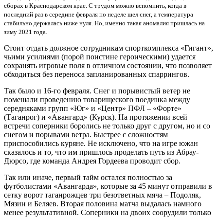
сборах в Краснодарском крае. С трудом можно вспомнить, когда в
последний раз в середине февраля по неделе шел снег, а температура
стабильно держалась ниже нуля. Но, именно такая аномалия пришлась на
зиму 2021 года.
Стоит отдать должное сотрудникам спорткомплекса «Гигант»,
чьими усилиями (порой поистине героическими) удается
сохранять игровые поля в отличном состоянии, что позволяет
обходиться без переноса запланированных спаррингов.
Так было и 16-го февраля. Снег и порывистый ветер не
помешали проведению товарищеского поединка между
середняками групп «Юг» и «Центр» ПФЛ – «Форте»
(Таганрог) и «Авангард» (Курск). На протяжении всей
встречи соперники боролись не только друг с другом, но и со
снегом и порывами ветра. Быстрее с сложностям
приспособились куряне. Не исключено, что на игре южан
сказалось и то, что им пришлось проделать путь из Абрау-
Дюрсо, где команда Андрея Гордеева проводит сбор.
Так или иначе, первый тайм остался полностью за
футболистами «Авангарда», которые за 45 минут отправили в
сетку ворот таганрожцев три безответных мяча – Подоляк,
Мязин и Беляев. Вторая половина матча выдалась намного
менее результативной. Соперники на двоих соорудили только