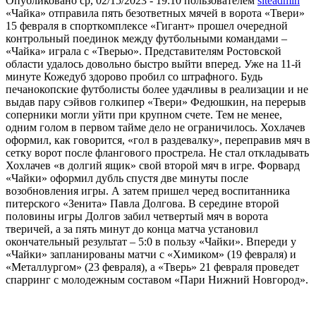
Опубликовано ср, 02/15/2023 - 19:10 пользователем
siteadmin
«Чайка» отправила пять безответных мячей в ворота «Твери»
15 февраля в спорткомплексе «Гигант» прошел очередной
контрольный поединок между футбольными командами –
«Чайка» играла с «Тверью». Представителям Ростовской
области удалось довольно быстро выйти вперед. Уже на 11-й
минуте Кожедуб здорово пробил со штрафного. Будь
печанокопские футболисты более удачливы в реализации и не
выдав пару сэйвов голкипер «Твери» Федюшкин, на перерыв
соперники могли уйти при крупном счете. Тем не менее,
одним голом в первом тайме дело не ограничилось. Хохлачев
оформил, как говорится, «гол в раздевалку», переправив мяч в
сетку ворот после флангового прострела. Не стал откладывать
Хохлачев «в долгий ящик» свой второй мяч в игре. Форвард
«Чайки» оформил дубль спустя две минуты после
возобновления игры. А затем пришел черед воспитанника
питерского «Зенита» Павла Долгова. В середине второй
половины игры Долгов забил четвертый мяч в ворота
тверичей, а за пять минут до конца матча установил
окончательный результат – 5:0 в пользу «Чайки». Впереди у
«Чайки» запланированы матчи с «Химиком» (19 февраля) и
«Металлургом» (23 февраля), а «Тверь» 21 февраля проведет
спарринг с молодежным составом «Пари Нижний Новгород».