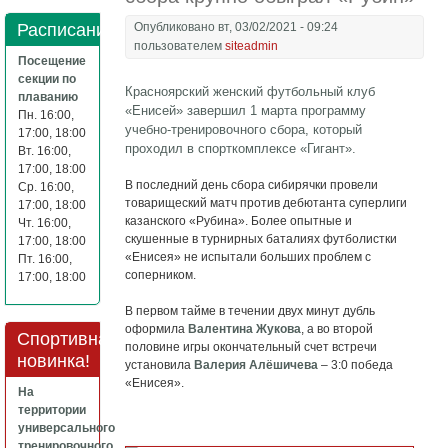
Расписание
Опубликовано вт, 03/02/2021 - 09:24
пользователем
siteadmin
Посещение
секции по
Красноярский женский футбольный клуб
плаванию
«Енисей» завершил 1 марта программу
Пн. 16:00,
учебно-тренировочного сбора, который
17:00, 18:00
проходил в спорткомплексе «Гигант».
Вт. 16:00,
17:00, 18:00
В последний день сбора сибирячки провели
Ср. 16:00,
товарищеский матч против дебютанта суперлиги
17:00, 18:00
казанского «Рубина». Более опытные и
Чт. 16:00,
скушенные в турнирных баталиях футболистки
17:00, 18:00
«Енисея» не испытали больших проблем с
Пт. 16:00,
соперником.
17:00, 18:00
В первом тайме в течении двух минут дубль
оформила
Валентина Жукова
, а во второй
Спортивная
половине игры окончательный счет встречи
новинка!
установила
Валерия Алёшичева
– 3:0 победа
«Енисея».
На
территории
универсального
тренировочного