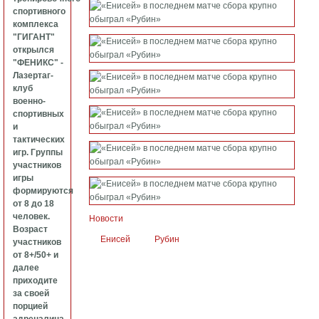
спортивного
комплекса
"ГИГАНТ"
открылся
"ФЕНИКС" -
Лазертаг-
клуб
военно-
спортивных
и
тактических
игр. Группы
участников
игры
формируются
от 8 до 18
человек.
Новости
Возраст
Енисей
Рубин
участников
от 8+/50+ и
далее
приходите
за своей
порцией