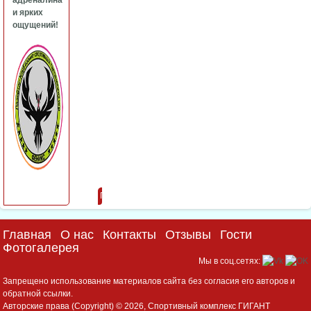
адреналина
и ярких
ощущений!
Подробнее
Главная
О нас
Контакты
Отзывы
Гости
Фотогалерея
Мы в соц.сетях:
Запрещено использование материалов сайта без согласия его авторов и
обратной ссылки.
Авторские права (Copyright) © 2026, Спортивный комплекс ГИГАНТ