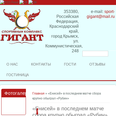
353380,
e-mail:
sport-
Российская
gigant@mail.ru
Федерация,
Краснодарский
край,
город Крымск,
ул.
Коммунистическая,
248
Форма
поиска
О НАС
КОНТАКТЫ
ГОСТИ
ОТЗЫВЫ
ГОСТИНИЦА
Фотогалерея
Вы здесь
Главная
» «Енисей» в последнем матче сбора
крупно обыграл «Рубин»
«Енисей» в последнем матче
Подробнее
сбора крупно обыграл «Рубин»