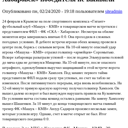
Опубликовано пн, 02/24/2020 - 19:18 пользователем
siteadmin
24 февраля в Крымске на поле спортивного комплекса «Гигант»
футбольный клуб «Машук – КМВ» в товарищеском матче встретился с
представителем ФНЛ – ФК «СКА – Хабаровск».
Несмотря на обилие
моментов игра завершилась вничью 0:0. Она проходила в сложных
погодных условиях. В дебюте встречи игроки обеих команд провели в
центре поля, борясь с сильным ветром. На 10-ой минуте опасный удар
игрока «Машука – КМВ» отразил голкипер «армейцев» Соромытько.
Вскоре хабаровцы разыграли угловой – после подачи Эльмурзаева головой
до мяча едва не дотянулся Мищенко. На 35-ой минуте, после опасного
штрафного, одноклубников выручил защищавший в этой встрече ворота
голкипер «Машука – КМВ» Хамхоев. Под занавес первого тайма
представители ФНЛ подали сразу три угловых, но счет на табло не
изменился. После пятиминутного перерыва, игра вновь возобновилась. На
52-ой минуте прямую красную карточку получил голкипер Хамхоев. Он
вышел далеко из ворот и был вынужден нарушать правила на Кузьмичеве.
По условиям матча составы команд остались равными. На замену Хамхоеву
вышел Шашенков. За 10 минут до конца товарищеского матча главный
тренер ФК «Машук – КМВ» Анзур Садиров произвел несколько замен,
которые усилили игру. Однако, счет в матче открыт не был. Итог
товарищеского поединка 0:0.