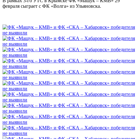
В рамках 3-го УТС в Крымске ФК «Машук – КМВ» 29
февраля сыграет с ФК «Волга» из Ульяновска.