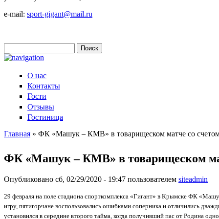
e-mail:
sport-gigant@mail.ru
Поиск
Форма поиска
О нас
Контакты
Гости
Отзывы
Гостиница
Главная
» ФК «Машук – КМВ» в товарищеском матче со счетом 
Вы здесь
ФК «Машук – КМВ» в товарищеском матч
Опубликовано сб, 02/29/2020 - 19:47 пользователем
siteadmin
29 февраля на поле стадиона спорткомплекса «Гигант» в Крымске ФК «Машу
игру, пятигорчане воспользовались ошибками соперника и отличились дважд
установился в середине второго тайма, когда получивший пас от Родина одн