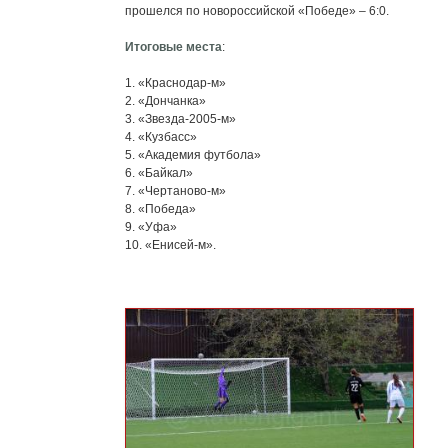
прошелся по новороссийской «Победе» – 6:0.
Итоговые места
:
1. «Краснодар-м»
2. «Дончанка»
3. «Звезда-2005-м»
4. «Кузбасс»
5. «Академия футбола»
6. «Байкал»
7. «Чертаново-м»
8. «Победа»
9. «Уфа»
10. «Енисей-м».