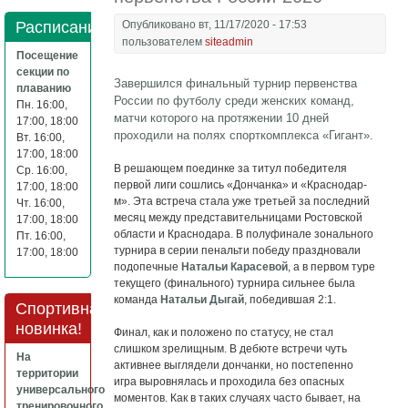
Расписание
Опубликовано вт, 11/17/2020 - 17:53
пользователем
siteadmin
Посещение
секции по
Завершился финальный турнир первенства
плаванию
России по футболу среди женских команд,
Пн. 16:00,
матчи которого на протяжении 10 дней
17:00, 18:00
проходили на полях спорткомплекса «Гигант».
Вт. 16:00,
17:00, 18:00
В решающем поединке за титул победителя
Ср. 16:00,
первой лиги сошлись «Дончанка» и «Краснодар-
17:00, 18:00
м». Эта встреча стала уже третьей за последний
Чт. 16:00,
месяц между представительницами Ростовской
17:00, 18:00
области и Краснодара. В полуфинале зонального
Пт. 16:00,
турнира в серии пенальти победу праздновали
17:00, 18:00
подопечные
Натальи Карасевой
, а в первом туре
текущего (финального) турнира сильнее была
команда
Натальи Дыгай
, победившая 2:1.
Спортивная
новинка!
Финал, как и положено по статусу, не стал
слишком зрелищным. В дебюте встречи чуть
На
активнее выглядели дончанки, но постепенно
территории
игра выровнялась и проходила без опасных
универсального
моментов. Как в таких случаях часто бывает, на
тренировочного