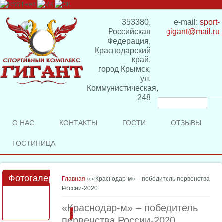
353380,
e-mail:
sport-
Российская
gigant@mail.ru
Федерация,
Краснодарский
край,
город Крымск,
ул.
Коммунистическая,
248
Форма
поиска
О НАС
КОНТАКТЫ
ГОСТИ
ОТЗЫВЫ
ГОСТИНИЦА
Фотогалерея
Вы здесь
Главная
» «Краснодар-м» – победитель первенства
России-2020
«Краснодар-м» – победитель
Подробнее
первенства России-2020