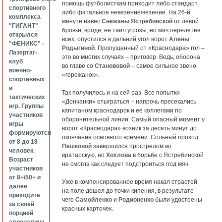
помощь футболисткам приходит либо стандарт,
спортивного
либо фатальное невезение/везение. На 26-й
комплекса
минуте навес
Снежаны Ястребинской
от левой
"ГИГАНТ"
бровки, вроде, не таил угрозы, но мяч перелетев
открылся
всех, опустился в дальний угол ворот
Алёны
"ФЕНИКС" -
Родыгиной
. Пропущенный от «Краснодара» гол –
Лазертаг-
это во многих случаях – приговор. Ведь, оборона
клуб
во главе со
Станововой
– самое сильное звено
военно-
«горожанок».
спортивных
и
Так получилось и на сей раз. Все попытки
тактических
«Дончанки» отыграться – напрочь пресекались
игр. Группы
капитаном краснодарок и ее коллегами по
участников
оборонительной линии. Самый опасный момент у
игры
ворот «Краснодара» возник за десять минут до
формируются
окончания основного времени. Сольный проход
от 8 до 18
Пешковой
завершился прострелом во
человек.
вратарскую, но
Хохлова
в борьбе с Ястребинской
Возраст
не смогла как следует подстроиться под мяч.
участников
от 8+/50+ и
Уже в компенсированное время накал страстей
далее
на поле дошел до точки кипения, в результате
приходите
чего
Самойленко
и
Родионенко
были удостоены
за своей
красных карточек.
порцией