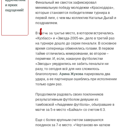
адреналина
Финальный же свисток зафиксировал
и ярких
минимальную победу молодежки «Краснодара»,
ощущений!
которые становятся победителями турнира в
первой лиге, с чем мы коллектив Натальи Дыгай и
поздравляем.
Подробнее
В матче за третье место, в котором встречались
«Кузбасс» и «Звезда-2005-м», дело в третий раз
на турнире дошло до серии пенальти. В основное
время соперницы обменялись голами. В первом
тайме отличились кемеровчанки, во втором –
пермячки. И, если, накануне футболистки
«Звезды» умудрились не забить пенальти ни
разу, то сегодня всё для них сложилось
благополучно.
Арина Жукова
парировала два
удара, а ее партнерши ошиблись при исполнении
только один раз.
Продолжили радовать своих поклонников
результативным футболом девушки из
тамбовской «Академии футбола», обыгравшие в
матче за 5-е место «Байкал» со счетом 6:3.
Еще с более крупным счетом завершился
поединок за 7-е место. «Чертаново-м» катком