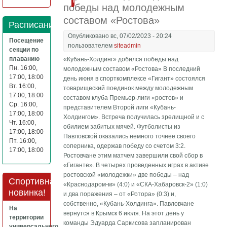
Подробнее
победы над молодежным
составом «Ростова»
Расписание
Опубликовано вс, 07/02/2023 - 20:24
Посещение
пользователем
siteadmin
секции по
плаванию
«Кубань-Холдинг» добился победы над
Пн. 16:00,
молодежным составом «Ростова» В последний
17:00, 18:00
день июня в спорткомплексе «Гигант» состоялся
Вт. 16:00,
товарищеский поединок между молодежным
17:00, 18:00
составом клуба Премьер-лиги «ростов» и
Ср. 16:00,
представителем Второй лиги «Кубань-
17:00, 18:00
Холдингом». Встреча получилась зрелищной и с
Чт. 16:00,
обилием забитых мячей. Футболисты из
17:00, 18:00
Павловской оказались немного точнее своего
Пт. 16:00,
соперника, одержав победу со счетом 3:2.
17:00, 18:00
Ростовчане этим матчем завершили свой сбор в
«Гиганте». В четырех проведенных играх в активе
ростовской «молодежки» две победы – над
Спортивная
«Краснодаром-м» (4:0) и «СКА-Хабаровск-2» (1:0)
новинка!
и два поражения – от «Ротора» (0:3) и,
собственно, «Кубань-Холдинга». Павловчане
На
вернутся в Крымск 6 июля. На этот день у
территории
команды Эдуарда Саркисова запланирован
универсального