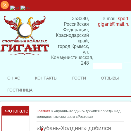
353380,
e-mail:
sport-
Российская
gigant@mail.ru
Федерация,
Краснодарский
край,
город Крымск,
ул.
Коммунистическая,
248
Форма
поиска
О НАС
КОНТАКТЫ
ГОСТИ
ОТЗЫВЫ
ГОСТИНИЦА
Фотогалерея
Вы здесь
Главная
» «Кубань-Холдинг» добился победы над
молодежным составом «Ростова»
«Кубань-Холдинг» добился