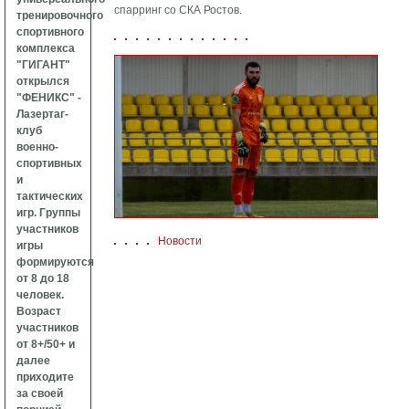
спарринг со СКА Ростов.
тренировочного
спортивного
комплекса
"ГИГАНТ"
открылся
"ФЕНИКС" -
Лазертаг-
клуб
военно-
спортивных
и
тактических
игр. Группы
участников
Новости
игры
формируются
от 8 до 18
человек.
Возраст
участников
от 8+/50+ и
далее
приходите
за своей