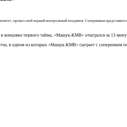
нте», провел свой первый контрольный поединок. Соперником представител
и в концовке первого тайма, «Машук-КМВ» отыгрался за 13 мину
атча, в одном из которых «Машук-КМВ» сыграет с соперником п