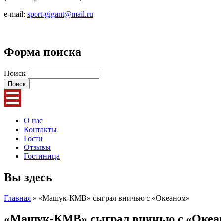
e-mail:
sport-gigant@mail.ru
Форма поиска
Поиск
О нас
Контакты
Гости
Отзывы
Гостиница
Вы здесь
Главная
» «Машук-КМВ» сыграл вничью с «Океаном»
«Машук-КМВ» сыграл вничью с «Океа