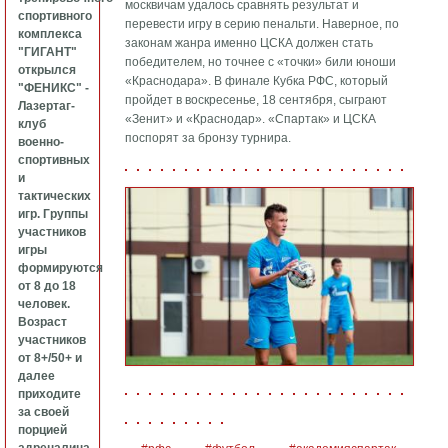
москвичам удалось сравнять результат и
спортивного
перевести игру в серию пенальти. Наверное, по
комплекса
законам жанра именно ЦСКА должен стать
"ГИГАНТ"
победителем, но точнее с «точки» били юноши
открылся
«Краснодара». В финале Кубка РФС, который
"ФЕНИКС" -
пройдет в воскресенье, 18 сентября, сыграют
Лазертаг-
«Зенит» и «Краснодар». «Спартак» и ЦСКА
клуб
поспорят за бронзу турнира.
военно-
спортивных
и
тактических
игр. Группы
участников
игры
формируются
от 8 до 18
человек.
Возраст
участников
от 8+/50+ и
далее
приходите
за своей
порцией