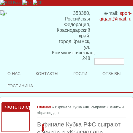
353380,
e-mail:
sport-
Российская
gigant@mail.ru
Федерация,
Краснодарский
край,
город Крымск,
ул.
Коммунистическая,
248
Форма
поиска
О НАС
КОНТАКТЫ
ГОСТИ
ОТЗЫВЫ
ГОСТИНИЦА
Фотогалерея
Вы здесь
Главная
» В финале Кубка РФС сыграют «Зенит» и
«Краснодар»
В финале Кубка РФС сыграют
Подробнее
«Зенит» и «Краснодар»