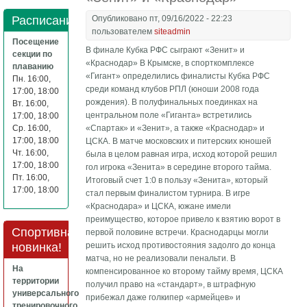
Расписание
Опубликовано пт, 09/16/2022 - 22:23
пользователем
siteadmin
Посещение
В финале Кубка РФС сыграют «Зенит» и
секции по
«Краснодар» В Крымске, в спорткомплексе
плаванию
«Гигант» определились финалисты Кубка РФС
Пн. 16:00,
среди команд клубов РПЛ (юноши 2008 года
17:00, 18:00
рождения). В полуфинальных поединках на
Вт. 16:00,
центральном поле «Гиганта» встретились
17:00, 18:00
Ср. 16:00,
«Спартак» и «Зенит», а также «Краснодар» и
17:00, 18:00
ЦСКА. В матче московских и питерских юношей
Чт. 16:00,
была в целом равная игра, исход которой решил
17:00, 18:00
гол игрока «Зенита» в середине второго тайма.
Пт. 16:00,
Итоговый счет 1:0 в пользу «Зенита», который
17:00, 18:00
стал первым финалистом турнира. В игре
«Краснодара» и ЦСКА, южане имели
преимущество, которое привело к взятию ворот в
Спортивная
первой половине встречи. Краснодарцы могли
новинка!
решить исход противостояния задолго до конца
матча, но не реализовали пенальти. В
На
компенсированное ко второму тайму время, ЦСКА
территории
получил право на «стандарт», в штрафную
универсального
прибежал даже голкипер «армейцев» и
тренировочного