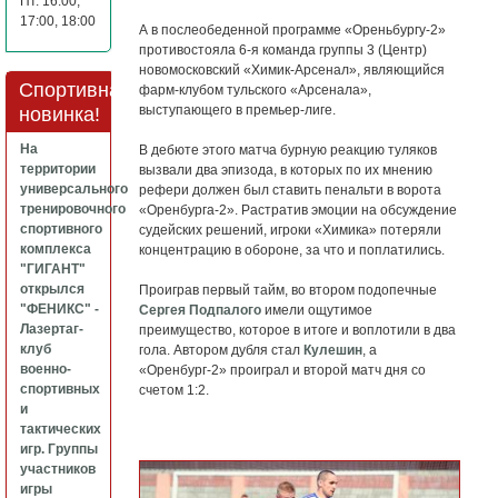
Пт. 16:00,
17:00, 18:00
А в послеобеденной программе «Ореньбургу-2»
противостояла 6-я команда группы 3 (Центр)
новомосковский «Химик-Арсенал», являющийся
Спортивная
фарм-клубом тульского «Арсенала»,
выступающего в премьер-лиге.
новинка!
На
В дебюте этого матча бурную реакцию туляков
территории
вызвали два эпизода, в которых по их мнению
универсального
рефери должен был ставить пенальти в ворота
тренировочного
«Оренбурга-2». Растратив эмоции на обсуждение
спортивного
судейских решений, игроки «Химика» потеряли
комплекса
концентрацию в обороне, за что и поплатились.
"ГИГАНТ"
открылся
Проиграв первый тайм, во втором подопечные
"ФЕНИКС" -
Сергея Подпалого
имели ощутимое
Лазертаг-
преимущество, которое в итоге и воплотили в два
клуб
гола. Автором дубля стал
Кулешин
, а
военно-
«Оренбург-2» проиграл и второй матч дня со
спортивных
счетом 1:2.
и
тактических
игр. Группы
участников
игры