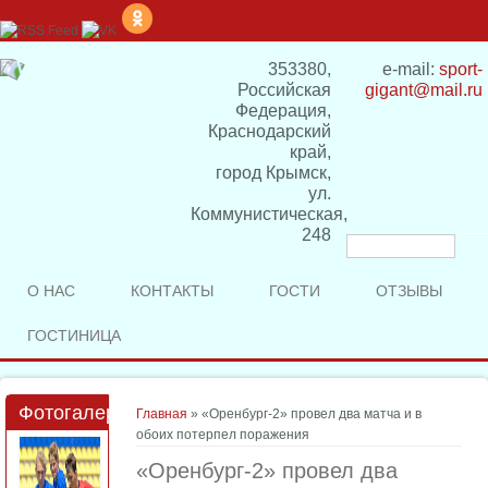
353380,
e-mail:
sport-
Российская
gigant@mail.ru
Федерация,
Краснодарский
край,
город Крымск,
ул.
Коммунистическая,
248
Форма
поиска
О НАС
КОНТАКТЫ
ГОСТИ
ОТЗЫВЫ
ГОСТИНИЦА
Фотогалерея
Вы здесь
Главная
» «Оренбург-2» провел два матча и в
обоих потерпел поражения
«Оренбург-2» провел два