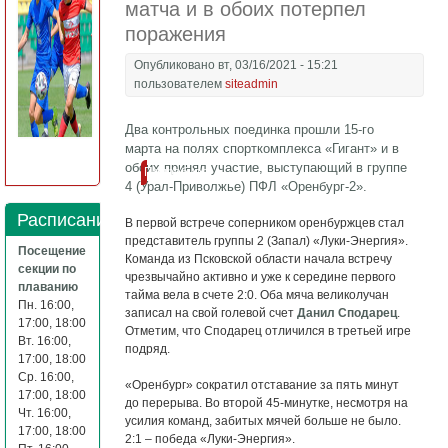
матча и в обоих потерпел
поражения
Опубликовано вт, 03/16/2021 - 15:21
пользователем
siteadmin
Два контрольных поединка прошли 15-го
марта на полях спорткомплекса «Гигант» и в
обоих принял участие, выступающий в группе
Подробнее
4 (Урал-Приволжье) ПФЛ «Оренбург-2».
Расписание
В первой встрече соперником оренбуржцев стал
представитель группы 2 (Запал) «Луки-Энергия».
Посещение
Команда из Псковской области начала встречу
секции по
чрезвычайно активно и уже к середине первого
плаванию
тайма вела в счете 2:0. Оба мяча великолучан
Пн. 16:00,
записал на свой голевой счет
Данил Сподарец
.
17:00, 18:00
Отметим, что Сподарец отличился в третьей игре
Вт. 16:00,
подряд.
17:00, 18:00
Ср. 16:00,
«Оренбург» сократил отставание за пять минут
17:00, 18:00
до перерыва. Во второй 45-минутке, несмотря на
Чт. 16:00,
усилия команд, забитых мячей больше не было.
17:00, 18:00
2:1 – победа «Луки-Энергия».