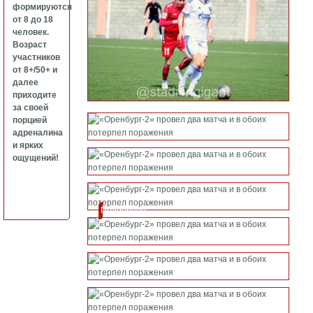
формируются
от 8 до 18
человек.
Возраст
участников
от 8+/50+ и
далее
приходите
за своей
порцией
адреналина
и ярких
ощущений!
Подробнее