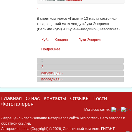
В спорткомплексе «Гигант» 13 марта состоялся
товарищеский матч между «Луки-Энергия»
(Великие Луки) и «Кубань-Холдинг» (Павловская).
Кубань-Холдинг
Луки-Энергия
Подробнее
о «Кубань-Холдинг» сыграл вничью с
«Луки-Энергия»
Страницы
1
2
следующая ›
последняя »
Главная
О нас
Контакты
Отзывы
Гости
Фотогалерея
Мы в соц.сетях:
Запрещено использование материалов сайта без согласия его авторов и
обратной ссылки.
Авторские права (Copyright) © 2026, Спортивный комплекс ГИГАНТ