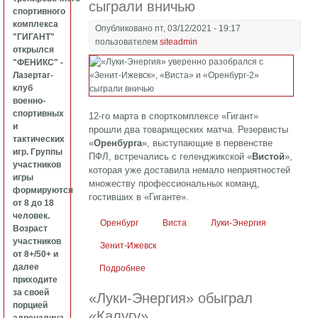
сыграли вничью
спортивного
комплекса
Опубликовано пт, 03/12/2021 - 19:17
"ГИГАНТ"
пользователем
siteadmin
открылся
"ФЕНИКС" -
Лазертаг-
клуб
военно-
спортивных
12-го марта в спорткомплексе «Гигант»
и
прошли два товарищеских матча. Резервисты
тактических
«
Оренбурга
», выступающие в первенстве
игр. Группы
ПФЛ, встречались с геленджикской «
Вистой
»,
участников
которая уже доставила немало неприятностей
игры
множеству профессиональных команд,
формируются
гостивших в «Гиганте».
от 8 до 18
человек.
Оренбург
Виста
Луки-Энергия
Возраст
участников
Зенит-Ижевск
от 8+/50+ и
далее
Подробнее
о «Луки-Энергия» уверенно разобрался с
приходите
«Зенит-Ижевск», «Виста» и «Оренбург-2»
за своей
«Луки-Энергия» обыграл
сыграли вничью
порцией
«Калугу»