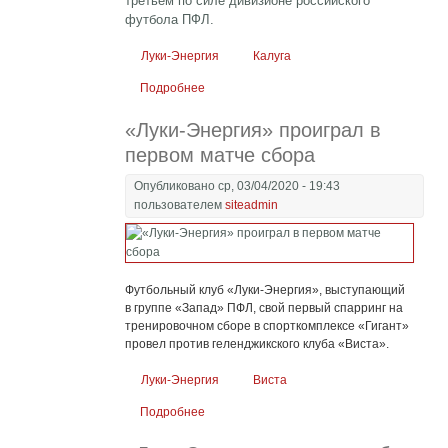
третьем по силе дивизионе российского
футбола ПФЛ.
Луки-Энергия
Калуга
Подробнее
о «Луки-Энергия» и «Калуга» разошлись
миром
«Луки-Энергия» проиграл в
первом матче сбора
Опубликовано ср, 03/04/2020 - 19:43
пользователем
siteadmin
Футбольный клуб «Луки-Энергия», выступающий
в группе «Запад» ПФЛ, свой первый спарринг на
тренировочном сборе в спорткомплексе «Гигант»
провел против геленджикского клуба «Виста».
Луки-Энергия
Виста
Подробнее
о «Луки-Энергия» проиграл в первом
матче сбора