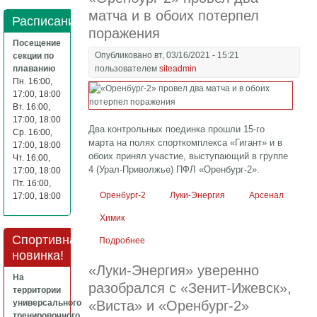
матча и в обоих потерпел
Расписание
поражения
Посещение
Опубликовано вт, 03/16/2021 - 15:21
секции по
плаванию
пользователем
siteadmin
Пн. 16:00,
17:00, 18:00
Вт. 16:00,
17:00, 18:00
Два контрольных поединка прошли 15-го
Ср. 16:00,
марта на полях спорткомплекса «Гигант» и в
17:00, 18:00
обоих принял участие, выступающий в группе
Чт. 16:00,
4 (Урал-Приволжье) ПФЛ «Оренбург-2».
17:00, 18:00
Пт. 16:00,
Оренбург-2
Луки-Энергия
Арсенал
17:00, 18:00
Химик
Спортивная
Подробнее
о «Оренбург-2» провел два матча и в
новинка!
обоих потерпел поражения
«Луки-Энергия» уверенно
На
разобрался с «Зенит-Ижевск»,
территории
универсального
«Виста» и «Оренбург-2»
тренировочного