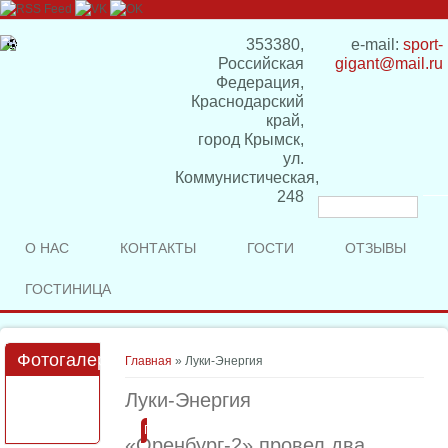
353380,
e-mail:
sport-
Российская
gigant@mail.ru
Федерация,
Краснодарский
край,
город Крымск,
ул.
Коммунистическая,
248
Форма
поиска
О НАС
КОНТАКТЫ
ГОСТИ
ОТЗЫВЫ
ГОСТИНИЦА
Фотогалерея
Вы здесь
Главная
» Луки-Энергия
Луки-Энергия
Подробнее
«Оренбург-2» провел два