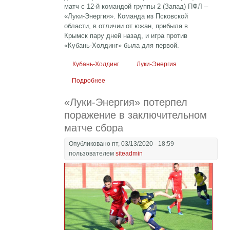
матч с 12-й командой группы 2 (Запад) ПФЛ –
«Луки-Энергия». Команда из Псковской
области, в отличии от южан, прибыла в
Крымск пару дней назад, и игра против
«Кубань-Холдинг» была для первой.
Кубань-Холдинг
Луки-Энергия
Подробнее
о В заключительном матче сбора
«Кубань-Холдинг» сыграл вничью с «Луки-
«Луки-Энергия» потерпел
Энергия»
поражение в заключительном
матче сбора
Опубликовано пт, 03/13/2020 - 18:59
пользователем
siteadmin