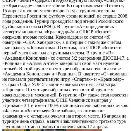
СШОР «Зенит» одержал вторую крупную победу, «Спартак»
и «Краснодар» голов не забили В спорткомплексе «Гигант»,
15 апреля прошли матчи второго тура группового этапа
Первенства России по футболу среди юношей не старше 2008
года рождения. Турнир проводится под эгидой Российского
футбольного союза (РФС). В группе «А» определились
четвертьфиналисты. «Краснодар-2» и СШОР «Зенит»
одержали вторые победы. Краснодарцы со счетом 4:0
обыграли «СКА-Хабаровск», а питерцы с таким же счетом
выиграли у «Локомотива». Отметим, что СШОР «Зенит» и
первый матч выиграл с крупным счетом. В группе «B»
«Академия Коноплева» со счетом 5:2 разгромила ДЮСШ-17, а
«Родина» и «Алмаз-Антей» завершили свой матч нулевой
ничьей. В этой группе по четыре набранных очка в активе
«Академии Коноплева» и «Родины». В квартете «C» команды
не показали результативную игру. «Спартак» и «Краснодар»
сыграли 0:0, а УОР-5 с минимальным счетом 1:0 обыграл
«Торпедо». По четыре набранных очка в этой группе у
краснодарцев и москвичей. В группе «D» также стал известен
участник четвертьфинала. ОСШ Челябинск выиграл у
«Динамо» 3:1 и имеет 100%-ный показатель набранных очков.
«Факел» и «Зенит» мячей не забили, «зенитовские
академики» с четырьмя очками на втором месте. 16 апреля на
турнире день отдыха, а матчи заключительного третьего тура
группового этапа пройдут в понедельник 17 апреля.