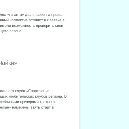
лях «гиганта» два спарринга провел
нный коллектив готовится к заявке в
 имели возможность проверить свои
щего сезона.
Чайки»
ольного клуба «Спартак» из
йших любительских клубов региона. В
еребряными призерами третьего
белые» намерены взять старт в