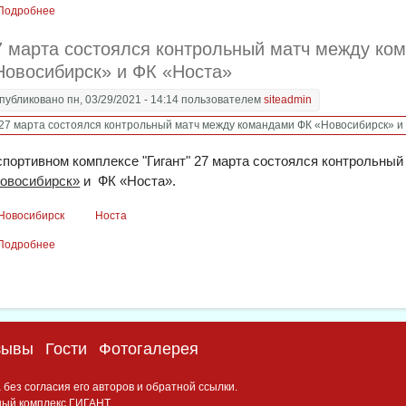
Подробнее
о «Спартак» крупно обыграл молодежный состав «Чайки»
7 марта состоялся контрольный матч между ко
Новосибирск» и ФК «Носта»
публиковано пн, 03/29/2021 - 14:14 пользователем
siteadmin
спортивном комплексе "Гигант" 27 марта состоялся контрольн
овосибирск»
и ФК «Носта».
Новосибирск
Носта
Подробнее
о 27 марта состоялся контрольный матч между командами ФК «Но
зывы
Гости
Фотогалерея
ез согласия его авторов и обратной ссылки.
вный комплекс ГИГАНТ