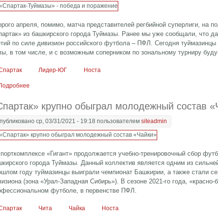
орого апреля, помимо, матча представителей регбийной суперлиги, на по
партак» из башкирского города Туймазы.
Ранее мы уже сообщали, что да
етий по силе дивизион российского футбола – ПФЛ. Сегодня туймазинцы
лы, в том числе, и с возможным соперником по зональному турниру буду
Спартак
Лидер-ЮГ
Носта
Подробнее
о «Спартак-Туймазы» - победа и поражение
Спартак» крупно обыграл молодежный состав «
публиковано ср, 03/31/2021 - 19:18 пользователем
siteadmin
спорткомплексе «Гигант» продолжается учебно-тренировочный сбор футб
шкирского города Туймазы. Данный коллектив является одним из сильне
ошлом году туймазинцы выиграли чемпионат Башкирии, а также стали с
визиона (зона «Урал-Западная Сибирь»). В сезоне 2021-го года, «красно-
офессиональном футболе, в первенстве ПФЛ.
Спартак
Чита
Чайка
Носта