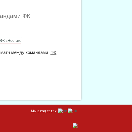
мандами ФК
ый матч между командами
ФК
восибирск» и ФК «Носта»
Мы в соц.сетях: