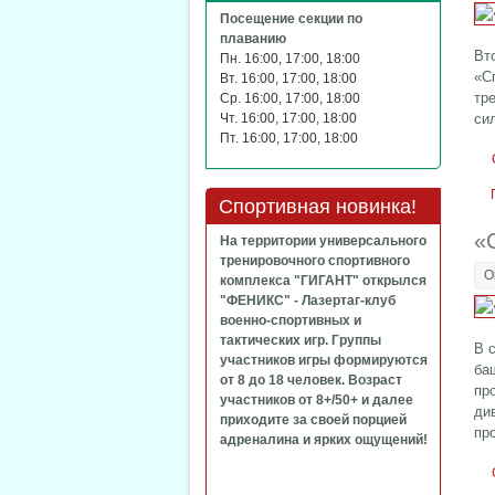
Посещение секции по
плаванию
Вт
Пн. 16:00, 17:00, 18:00
«С
Вт. 16:00, 17:00, 18:00
тр
Ср. 16:00, 17:00, 18:00
Чт. 16:00, 17:00, 18:00
си
Пт. 16:00, 17:00, 18:00
Спортивная новинка!
«
На территории универсального
тренировочного спортивного
О
комплекса "ГИГАНТ" открылся
"ФЕНИКС" - Лазертаг-клуб
военно-спортивных и
тактических игр. Группы
В 
участников игры формируются
ба
от 8 до 18 человек. Возраст
пр
участников от 8+/50+ и далее
ди
приходите за своей порцией
пр
адреналина и ярких ощущений!