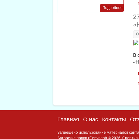
Подробнее
2
«
О
В 
«Н
Главная
О нас
Контакты
От
Запрещено использование материалов сайта б
Авторские права (Copyright) © 2026, Спорти